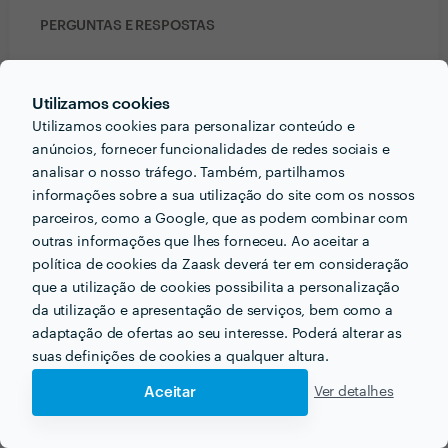
PERGUNTAS E RESPOSTAS
Em que informações deve um ou uma cliente pensar
Utilizamos cookies
acerca do projecto que quer realizar antes de falar
Utilizamos cookies para personalizar conteúdo e
com profissionais?
anúncios, fornecer funcionalidades de redes sociais e
O que pretende fazer (e se tem alguma coisa já
analisar o nosso tráfego. Também, partilhamos
pensada), para quando e quanto pode pagar.
informações sobre a sua utilização do site com os nossos
parceiros, como a Google, que as podem combinar com
Que formação e experiência tem relacionadas com a
outras informações que lhes forneceu. Ao aceitar a
sua actividade?
política de cookies da Zaask deverá ter em consideração
que a utilização de cookies possibilita a personalização
Licenciatura em Audiovisual e Multimédia (estou no
da utilização e apresentação de serviços, bem como a
último semestre) e neste ultimo ano lectivo trabalhei
adaptação de ofertas ao seu interesse. Poderá alterar as
todos os meses com vários clientes.
suas definições de cookies a qualquer altura.
Aceitar
Ver detalhes
Que conselhos daria a alguém que quer contratar
profissionais do seu sector? Há algo fundamental a ter