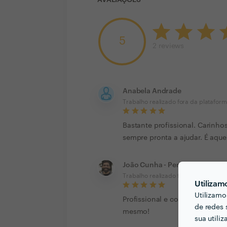
AVALIAÇÕES
5
2
reviews
Anabela Andrade
Trabalho realizado fora da platafor
Bastante profissional. Carinho
sempre pronta a ajudar. É aqu
João Cunha - Personal Trainin
Trabalho realizado fora da platafor
Utilizam
Utilizamo
Profissional e competente. Jun
de redes 
mesmo!
sua utili