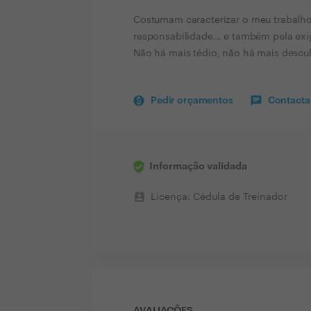
Costumam caracterizar o meu trabalho 
responsabilidade... e também pela exi
Não há mais tédio, não há mais descu
Pedir orçamentos
Contactar
Informação validada
perm_contact_calendar
Licença: Cédula de Treinador