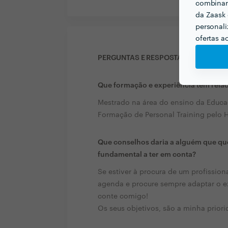
combinar 
da Zaask 
personali
ofertas a
PERGUNTAS E RESPOSTAS
Que formação e experiência tem rela
Mestrado na área do ensino da Educa
Formação de Personal Training pelo
Que conselhos daria a alguém que que
fundamental a ter em conta?
Se estiver à procura de um profissiona
agenda e procure sempre adaptar o ex
conte comigo!
Os seus objetivos, são a minha priori