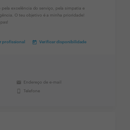
pela excelência do serviço, pela simpatia e
gência. O teu objetivo é a minha prioridade!
lpas!
 profissional
Verificar disponibilidade
email
Endereço de e-mail
phone_iphone
Telefone