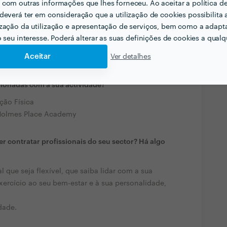
com outras informações que lhes forneceu. Ao aceitar a política d
deverá ter em consideração que a utilização de cookies possibilita 
zação da utilização e apresentação de serviços, bem como a adapt
o seu interesse. Poderá alterar as suas definições de cookies a qualqu
Aceitar
Ver detalhes
cionadas com a sua actividade?
ção Física
 Holmes Place Academy
r contratar profissionais do seu sector? Há algo
l que seja flexível, que saiba lidar com a sua
ercício ao seu bem-estar e à sua personalidade,
dade.