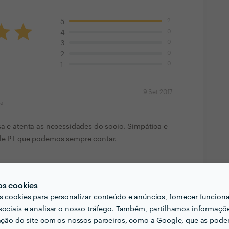
2
5
0
4
0
3
0
2
0
1
9 Set 2017
ma
sa e atenta as necessidades do socio. Simpática e
ele PT que podemos sempre contar.
g
2 Set 2017
ma
os cookies
s cookies para personalizar conteúdo e anúncios, fornecer funcion
ta a exigência dum treino com o desfrutar do
sociais e analisar o nosso tráfego. Também, partilhamos informaçõ
zação do site com os nossos parceiros, como a Google, que as pod