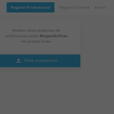
Registo Profissional
Registo Cliente
Entrar
Receba várias propostas de
Margarida Pires
profissionais como
em poucas horas.
how_to_reg
Pedir orçamentos