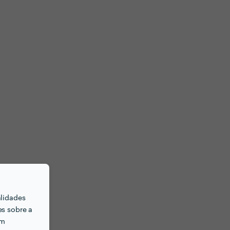
alidades
es sobre a
em