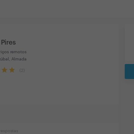
Pires
viços remotos
úbal, Almada
(
2
)
respostas