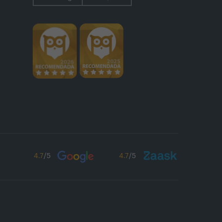
4.7
/5
4.7
/5