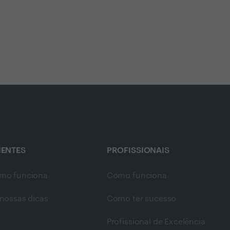
IENTES
PROFISSIONAIS
mo funciona
Como funciona
nossas dicas
Como ter sucesso
Profissional de Excelência