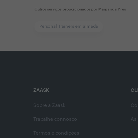
Outros serviços proporcionados por
Margarida Pires
Personal Trainers em almada
ZAASK
CL
Sobre a Zaask
Co
Trabalhe connosco
As 
Termos e condições