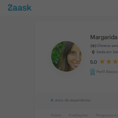
Margarida 
Oferece ser
Sede em Set
5.0
Perfil Básico
4
anos de experiência
Sobre
Avaliações
Perguntas e 