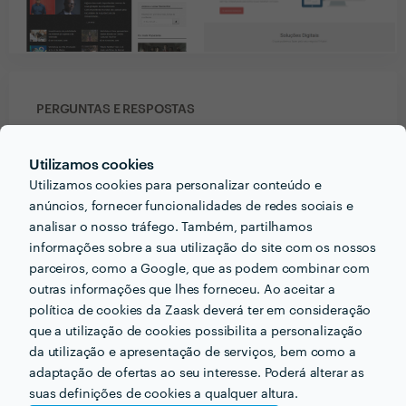
PERGUNTAS E RESPOSTAS
Em que informações deve um ou uma cliente pensar
Utilizamos cookies
acerca do projecto que quer realizar antes de falar
Utilizamos cookies para personalizar conteúdo e
com profissionais?
anúncios, fornecer funcionalidades de redes sociais e
analisar o nosso tráfego. Também, partilhamos
- Fazer um levantamento das suas necessidades e
informações sobre a sua utilização do site com os nossos
vontades;
parceiros, como a Google, que as podem combinar com
- Pensar no tipo de profissional mais indicado para a
outras informações que lhes forneceu. Ao aceitar a
sua necessidade;
política de cookies da Zaask deverá ter em consideração
- Definir um Budget;
que a utilização de cookies possibilita a personalização
- Acompanhar o profissional escolhido dando todo o
da utilização e apresentação de serviços, bem como a
suporte, esclarecimentos e ajuda quanto lhe seja
adaptação de ofertas ao seu interesse. Poderá alterar as
possível para um melhor resultado final.
suas definições de cookies a qualquer altura.