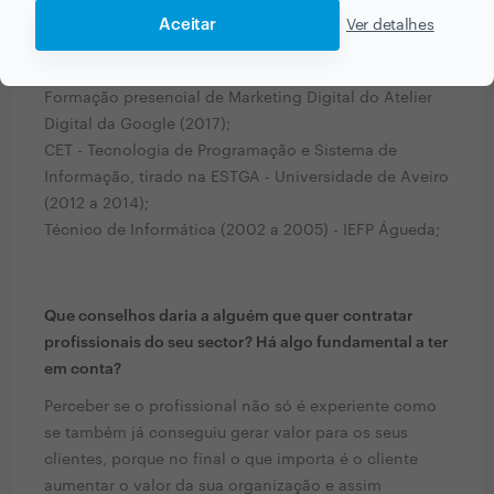
Aceitar
Ver detalhes
Que formação e experiência tem relacionadas com a
sua actividade?
Formação presencial de Marketing Digital do Atelier
Digital da Google (2017);
CET - Tecnologia de Programação e Sistema de
Informação, tirado na ESTGA - Universidade de Aveiro
(2012 a 2014);
Técnico de Informática (2002 a 2005) - IEFP Águeda;
Que conselhos daria a alguém que quer contratar
profissionais do seu sector? Há algo fundamental a ter
em conta?
Perceber se o profissional não só é experiente como
se também já conseguiu gerar valor para os seus
clientes, porque no final o que importa é o cliente
aumentar o valor da sua organização e assim