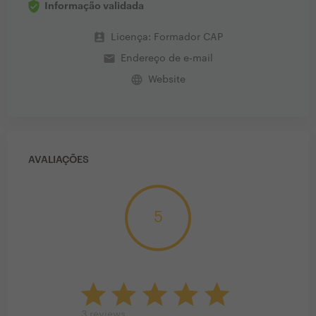
Informação validada
perm_contact_calendar
Licença: Formador CAP
email
Endereço de e-mail
language
Website
AVALIAÇÕES
5
3
reviews