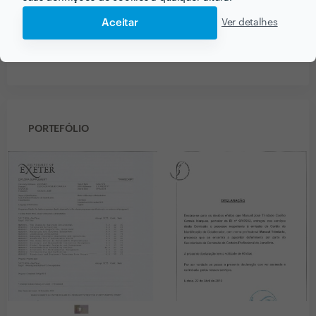
Para além disso, saliento a disponibilidade, a pró-
actividade e sentido crítico construtivo demonstrados
Aceitar
Ver detalhes
que se traduziram numa real mais-valia e fizeram toda
a diferença.
PORTEFÓLIO