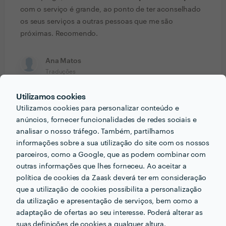
com o serviço é grande, ao ponto de ter aconselhado
os seus serviços a outras pessoas que me são
próximas. Recomendo.
Ana Matos
Traduções
11 Dez 2014
Utilizamos cookies
Recomendo o Sr. Manuel para futuros serviços.
Utilizamos cookies para personalizar conteúdo e
anúncios, fornecer funcionalidades de redes sociais e
analisar o nosso tráfego. Também, partilhamos
Paola Tatiana Pascoal
informações sobre a sua utilização do site com os nossos
Traduções
parceiros, como a Google, que as podem combinar com
27 Jan 2014
outras informações que lhes forneceu. Ao aceitar a
política de cookies da Zaask deverá ter em consideração
A prestação do Manuel Trindade foi de elevadíssima
que a utilização de cookies possibilita a personalização
qualidade tendo superado as minhas expectativas. A
da utilização e apresentação de serviços, bem como a
nível do trabalho prestado destaco o domínio da
adaptação de ofertas ao seu interesse. Poderá alterar as
língua Francesa e a rapidez na execução do mesmo.
suas definições de cookies a qualquer altura.