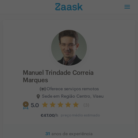
Manuel Trindade Correia
Marques
Oferece serviços remotos
Sede em Região Centro, Viseu
5.0
(
3
)
€
47.00
/h
preço médio estimado
31
anos de experiência