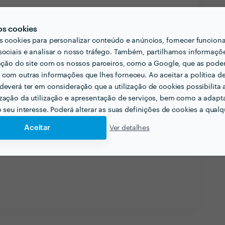
 a um grupo pequeno é que a maneira como eu
seja, eu adapto o conteúdo das aulas tanto à
os cookies
e cada aluno como à dinâmica do grupo.
s cookies para personalizar conteúdo e anúncios, fornecer funcion
sociais e analisar o nosso tráfego. Também, partilhamos informaçõ
 resposta às necessidades e preferências dos
zação do site com os nossos parceiros, como a Google, que as pod
s que torna as minhas aulas eficazes e motivantes.
com outras informações que lhes forneceu. Ao aceitar a política d
deverá ter em consideração que a utilização de cookies possibilita 
 profissional
Verificar disponibilidade
zação da utilização e apresentação de serviços, bem como a adapt
o seu interesse. Poderá alterar as suas definições de cookies a qualqu
Aceitar
Ver detalhes