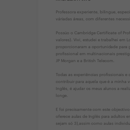
Professora experiente, bilingue, espec
váriadas áreas, com diferentes necess
Possúo o Cambridge Certificate of Prof
valores). Vivi, estudei e trabalhei em
proporcionaram a oportunidade para g
profissional em multinacionais prest
JP Morgan e a British Telecom.
Todas as experiências profissionais e 
contribuir para aquela que é a minha 
Inglês, é ajudar os meus alunos a rea
longe.
E foi precisamente com este objectivo 
oferece aulas de Inglês para adultos
sejam só 3),assim como aulas individu