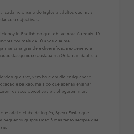
ialisada no ensino de Inglês a adultos das mais
idades e objectivos.
iciency in English no qual obtive nota A (equiv. 19
 Londres por mais de 10 anos que me
anhar uma grande e diversificada experiência
igiadas das quais se destacam a Goldman Sachs, a
de vida que tive, vêm hoje em dia enriquecer e
vocação e paixão, mais do que apenas ensinar
lizarem os seus objectivos e a chegarem mais
que criei o clube de Inglês, Speak Easier que
 em pequenos grupos (max.5 mas tento sempre que
ais.