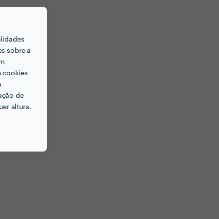
alidades
es sobre a
em
e cookies
a
ação de
er altura.