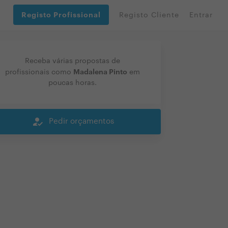
Registo Profissional
Registo Cliente
Entrar
Receba várias propostas de
Madalena Pinto
profissionais como
em
poucas horas.
how_to_reg
Pedir orçamentos