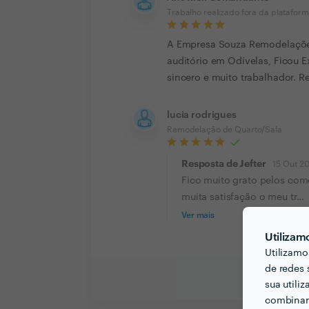
Trabalho realizado fora da platafor
A Empresa Souza Remodelações
auditório em Odivelas, Ficou E
sincero e muito trabalhador
lucia rodrigues
Remodelação de Quarto/Sala
Resposta de Jefter
15 Out 2
Fico muito grato pelos com
muita satisfação o meu tr...
Ver mais
Utilizam
Utilizamo
de redes 
sua utili
combinar 