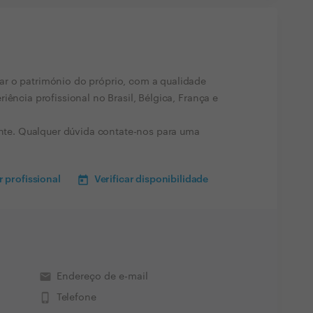
r o património do próprio, com a qualidade
iência profissional no Brasil, Bélgica, França e
iente. Qualquer dúvida contate-nos para uma
 profissional
Verificar disponibilidade
email
Endereço de e-mail
phone_iphone
Telefone