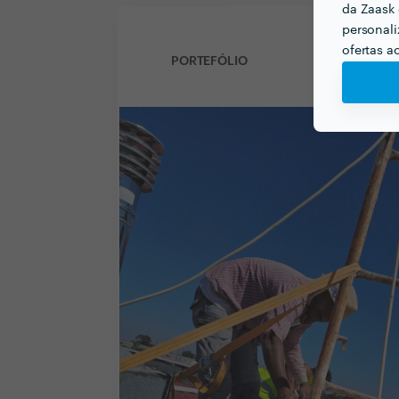
da Zaask 
personali
ofertas a
PORTEFÓLIO