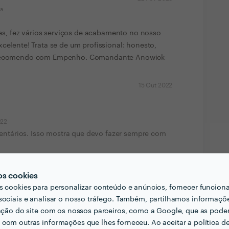
ma
, fez vários serviços de acabamento no nosso
xcelente! Trata se de um profissional: honesto,
. Recomendo com Empenho. Comandante Anowick
15 Out 2022
022
entários. Isso mostra que devo fazer sempre com
os cookies
s cookies para personalizar conteúdo e anúncios, fornecer funcion
sociais e analisar o nosso tráfego. Também, partilhamos informaçõ
Ver mais
zação do site com os nossos parceiros, como a Google, que as pod
com outras informações que lhes forneceu. Ao aceitar a política d