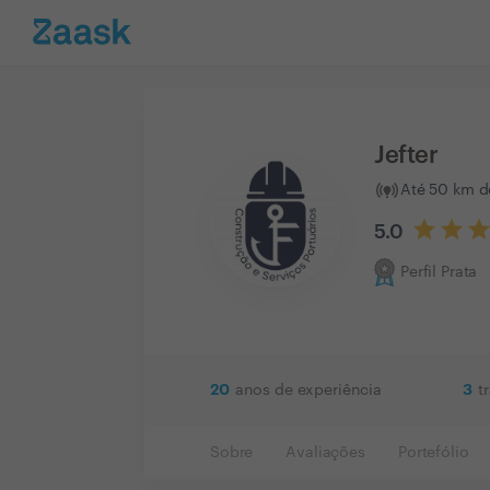
Jefter
Até 50 km d
5.0
Perfil Prata
20
3
anos de experiência
t
Sobre
Avaliações
Portefólio