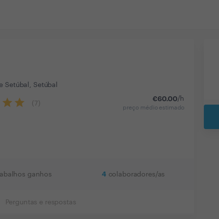
e Setúbal, Setúbal
€
60.00
/h
(
7
)
preço médio estimado
4
rabalhos ganhos
colaboradores/as
Perguntas e respostas