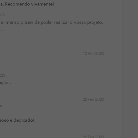
asa. Recomendo vivamente!
026
e imenso prazer de poder realizar o vosso projeto.
...
10 Abr 2023
023
ação..
22 Fev 2023
ma
ioso e dedicado!
22 Fev 2023