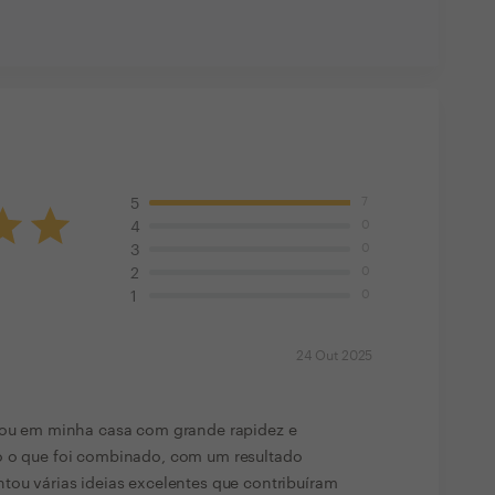
7
5
0
4
0
3
0
2
0
1
24 Out 2025
lhou em minha casa com grande rapidez e
o o que foi combinado, com um resultado
tou várias ideias excelentes que contribuíram