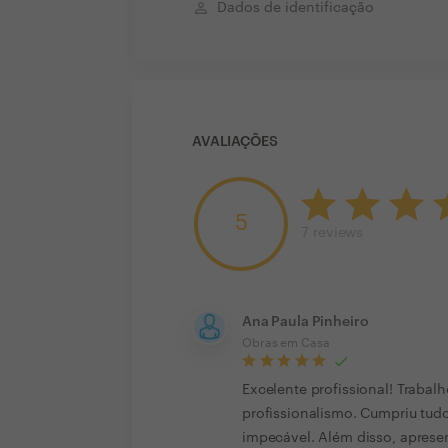
perm_identity
Dados de identificação
AVALIAÇÕES
5
7
reviews
Ana Paula Pinheiro
Obras em Casa
Excelente profissional! Traba
profissionalismo. Cumpriu tud
impecável. Além disso, apresen