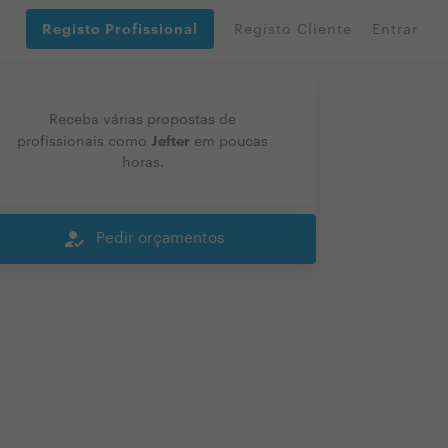
Registo Profissional
Registo Cliente
Entrar
Receba várias propostas de
Jefter
profissionais como
em poucas
horas.
how_to_reg
Pedir orçamentos