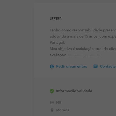
JEFTER
Tenho como responsabilidade preserva
adquirida a mais de 15 anos, com exper
Portugal.
Meu objetivo é satisfação total do cl
avaliação..................................
Pedir orçamentos
Contactar
Informação validada
credit_card
NIF
place
Morada