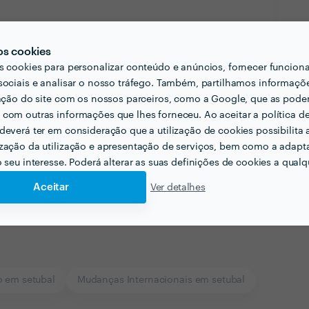
os cookies
email
Endereço de e-mail
s cookies para personalizar conteúdo e anúncios, fornecer funcion
sociais e analisar o nosso tráfego. Também, partilhamos informaçõ
zação do site com os nossos parceiros, como a Google, que as pod
com outras informações que lhes forneceu. Ao aceitar a política d
deverá ter em consideração que a utilização de cookies possibilita 
zação da utilização e apresentação de serviços, bem como a adapt
o seu interesse. Poderá alterar as suas definições de cookies a qualqu
Aceitar
Ver detalhes
o em setubal
Mudanças Internacionais em setubal