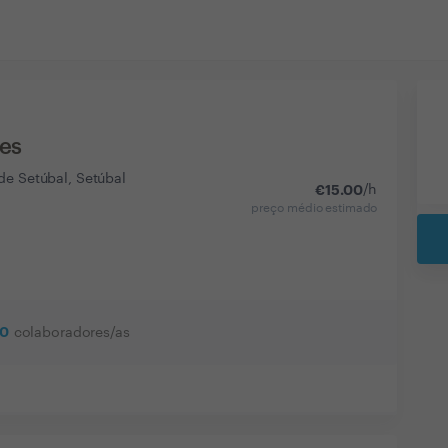
ces
de Setúbal, Setúbal
€
15.00
/h
preço médio estimado
0
colaboradores/as