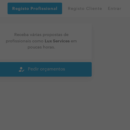
Registo Profissional
Registo Cliente
Entrar
Receba várias propostas de
Lux Services
profissionais como
em
poucas horas.
how_to_reg
Pedir orçamentos