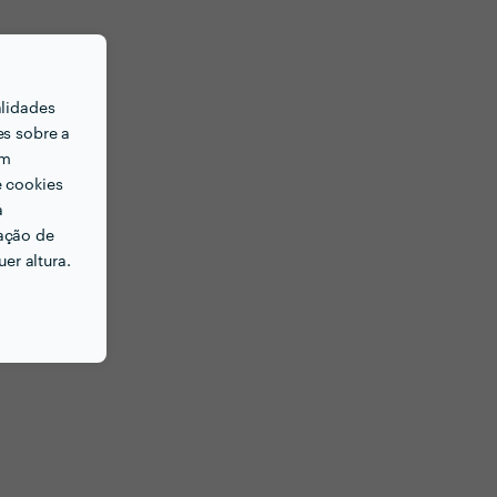
alidades
es sobre a
em
e cookies
a
ação de
er altura.