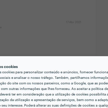
17 Abr 2021
ma
Ver mais
os cookies
s cookies para personalizar conteúdo e anúncios, fornecer funcion
sociais e analisar o nosso tráfego. Também, partilhamos informaçõ
zação do site com os nossos parceiros, como a Google, que as pod
com outras informações que lhes forneceu. Ao aceitar a política d
deverá ter em consideração que a utilização de cookies possibilita 
zação da utilização e apresentação de serviços, bem como a adapt
o seu interesse. Poderá alterar as suas definições de cookies a qualqu