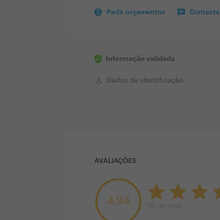
Pedir orçamentos
Contactar
Informação validada
perm_identity
Dados de identificação
AVALIAÇÕES
4.94
16
reviews