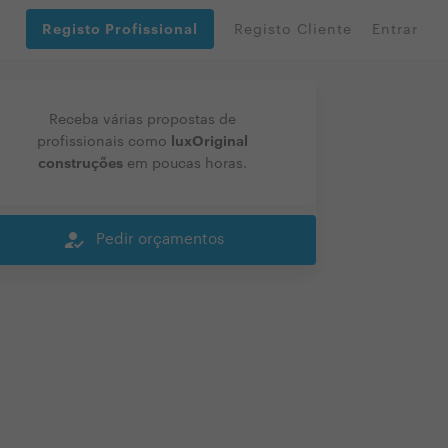
Registo Profissional
Registo Cliente
Entrar
Receba várias propostas de
luxOriginal
profissionais como
construções
em poucas horas.
how_to_reg
Pedir orçamentos