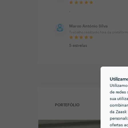
.
Marco António Silva
Trabalho realizado fora da platafor
5 estrelas
Utilizam
Utilizamo
de redes 
sua utili
PORTEFÓLIO
combinar 
da Zaask 
personali
ofertas a