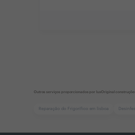
Outros serviços proporcionados por
luxOriginal construçõe
Reparação do Frigorífico em lisboa
Desinfe