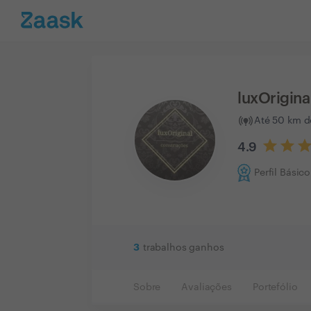
luxOrigina
Até 50 km d
4.9
Perfil Básico
3
trabalhos ganhos
Sobre
Avaliações
Portefólio