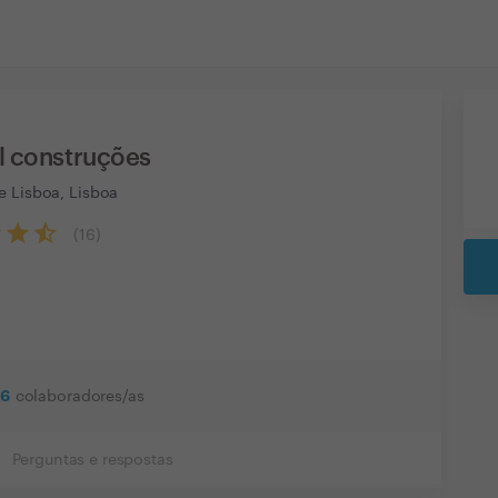
l construções
e Lisboa, Lisboa
(
16
)
6
colaboradores/as
Perguntas e respostas