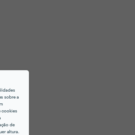
alidades
es sobre a
em
e cookies
a
ação de
er altura.