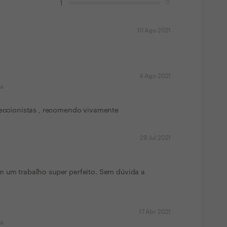
0
1
10 Ago 2021
4 Ago 2021
ma
rfeccionistas , recomendo vivamente
29 Jul 2021
m um trabalho super perfeito. Sem dúvida a
17 Abr 2021
ma