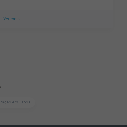
Ver mais
s
stação em lisboa