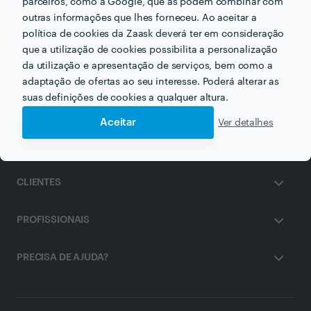
parceiros, como a Google, que as podem combinar com
outras informações que lhes forneceu. Ao aceitar a
Receba várias propostas de profissionais como
política de cookies da Zaask deverá ter em consideração
Luís Homem
em poucas horas.
que a utilização de cookies possibilita a personalização
da utilização e apresentação de serviços, bem como a
adaptação de ofertas ao seu interesse. Poderá alterar as
suas definições de cookies a qualquer altura.
Aceitar
Ver detalhes
ZAASK
CLIENTES
PROFISSIONAIS
PRECISA DE AJUDA?