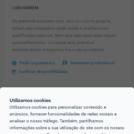
LUÍS HOMEM
Se pretende executar uma obra por conta própria,
talvez seja necessário pedir ajuda a profissionais
qualificados para tal. Nem que seja para obter algum
aconselhamento. Contacte este prestável
empreendedor e exponha-lhe o seu problema!
Pedir orçamentos
Contactar profissional
Verificar disponibilidade
Informação validada
Utilizamos cookies
Utilizamos cookies para personalizar conteúdo e
email
Endereço de e-mail
anúncios, fornecer funcionalidades de redes sociais e
analisar o nosso tráfego. Também, partilhamos
informações sobre a sua utilização do site com os nossos