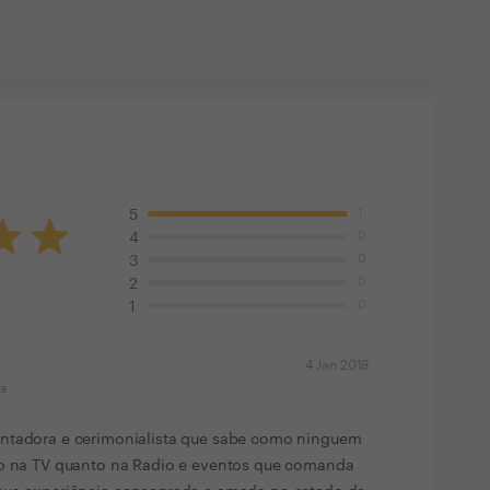
1
5
0
4
0
3
0
2
0
1
4 Jan 2018
ma
entadora e cerimonialista que sabe como ninguem
to na TV quanto na Radio e eventos que comanda