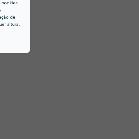
e cookies
a
ação de
er altura.