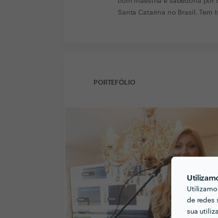
com maestria e sabedoria por
Santa Catarina no Brasil. Tem 
PORTEFÓLIO
Utilizam
Utilizamo
de redes 
sua utili