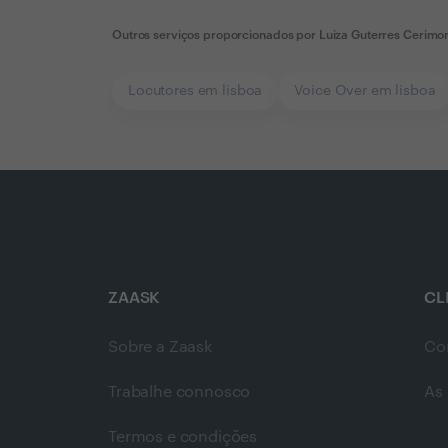
Outros serviços proporcionados por
Luiza Guterres Cerimon
Locutores em lisboa
Voice Over em lisboa
ZAASK
CL
Sobre a Zaask
Co
Trabalhe connosco
As 
Termos e condições