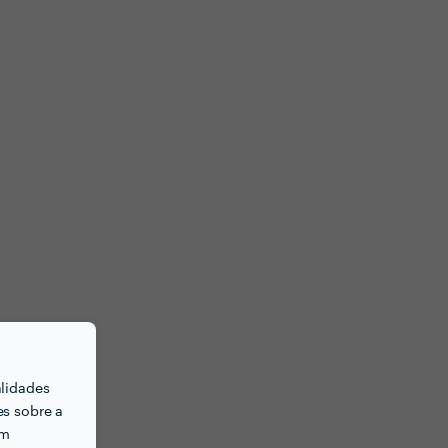
alidades
es sobre a
em