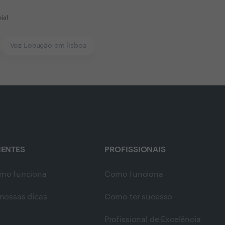
ial
Voz Locução em lisboa
IENTES
PROFISSIONAIS
mo funciona
Como funciona
nossas dicas
Como ter sucesso
Profissional de Excelência