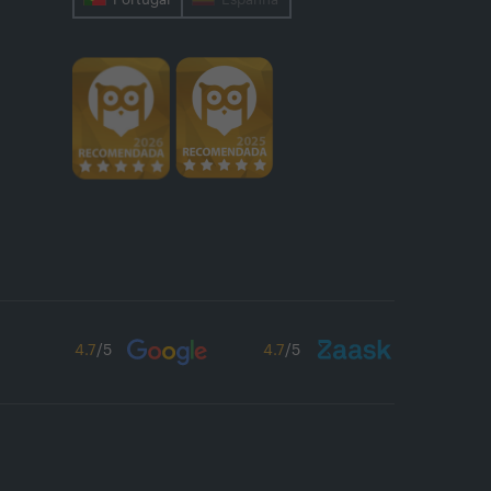
4.7
/5
4.7
/5