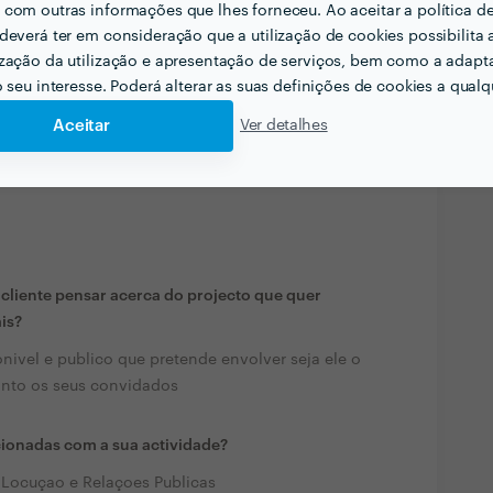
com outras informações que lhes forneceu. Ao aceitar a política d
deverá ter em consideração que a utilização de cookies possibilita 
zação da utilização e apresentação de serviços, bem como a adapt
Ver todas as
o seu interesse. Poderá alterar as suas definições de cookies a qualqu
fotografias e vídeos
Aceitar
Ver detalhes
liente pensar acerca do projecto que quer
ais?
nivel e publico que pretende envolver seja ele o
anto os seus convidados
cionadas com a sua actividade?
 Locuçao e Relaçoes Publicas