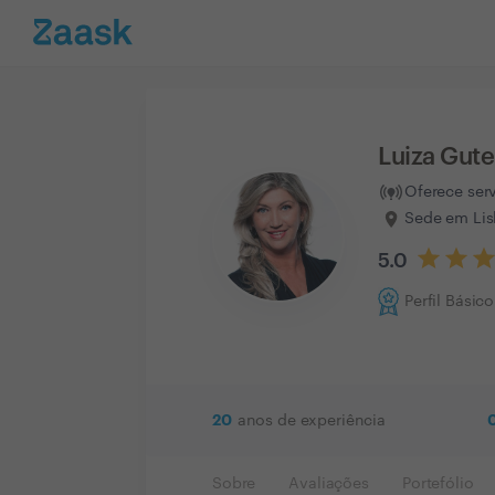
Luiza Gute
Oferece ser
Sede em Lis
5.0
Perfil Básico
20
anos de experiência
Sobre
Avaliações
Portefólio