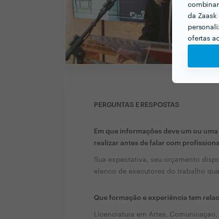
combinar 
da Zaask 
personali
ofertas a
PERGUNTAS E RESPOSTAS
Em que informações deve um ou uma c
realizar antes de falar com profission
Sua expectativa, seu orçamento dispo
elenco de executores do trabalho qu
Que formação e experiência tem rela
Licenciatura em Artes, Comunicaçao,