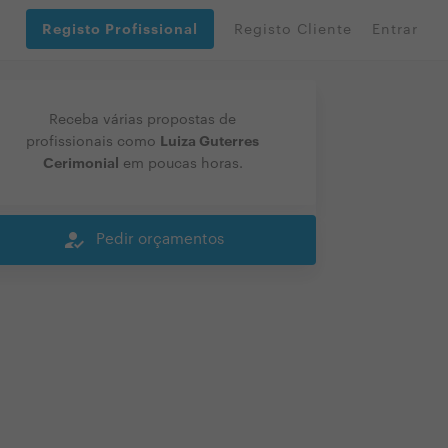
Registo Profissional
Registo Cliente
Entrar
Receba várias propostas de
Luiza Guterres
profissionais como
Cerimonial
em poucas horas.
how_to_reg
Pedir orçamentos