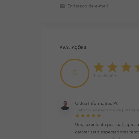
email
Endereço de e-mail
AVALIAÇÕES
5
1
avaliação
O Seu Informático Pt
Trabalho realizado fora da platafor
Uma excelente pessoal, apres
cativar seus espectadores tan