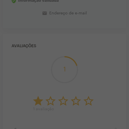
Informação validada
email
Endereço de e-mail
AVALIAÇÕES
1
1
avaliação