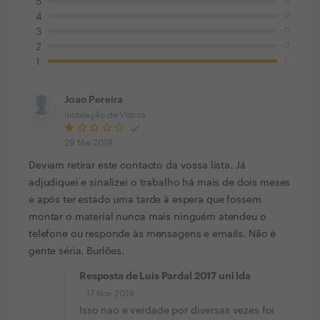
0
5
0
4
0
3
0
2
1
1
Joao Pereira
Instalação de Vidros
29 Mai 2019
Deviam retirar este contacto da vossa lista. Já
adjudiquei e sinalizei o trabalho há mais de dois meses
e após ter estado uma tarde à espera que fossem
montar o material nunca mais ninguém atendeu o
telefone ou responde às mensagens e emails. Não é
gente séria. Burlões.
Resposta de Luis Pardal 2017 uni lda
17 Nov 2019
Isso nao e verdade por diversas vezes foi