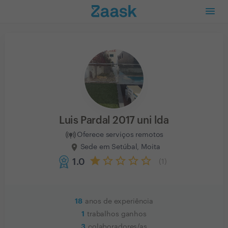
Luis Pardal 2017 uni lda
Oferece serviços remotos
Sede em Setúbal, Moita
1.0
(
1
)
18
anos de experiência
1
trabalhos ganhos
3
colaboradores/as