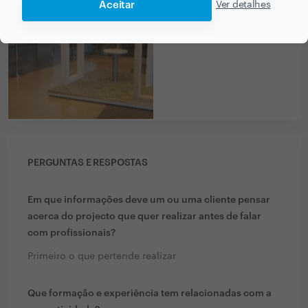
Aceitar
Ver detalhes
PERGUNTAS E RESPOSTAS
Em que informações deve um ou uma cliente pensar
acerca do projecto que quer realizar antes de falar
com profissionais?
Primeiro o que pertende realizar
Que formação e experiência tem relacionadas com a