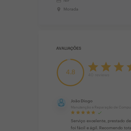
credit_card
NIF
place
Morada
AVALIAÇÕES
4.8
40
reviews
João Diogo
Manutenção e Reparação de Compu
Serviço excelente, prestado d
foi fácil e ágil. Recomendo to