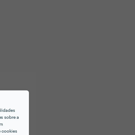
alidades
es sobre a
em
e cookies