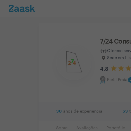
7/24 Consu
Oferece ser
Sede em Lis
4.8
ver
Perfil Prata
30
53
anos de experiência
Sobre
Avaliações
Portefólio