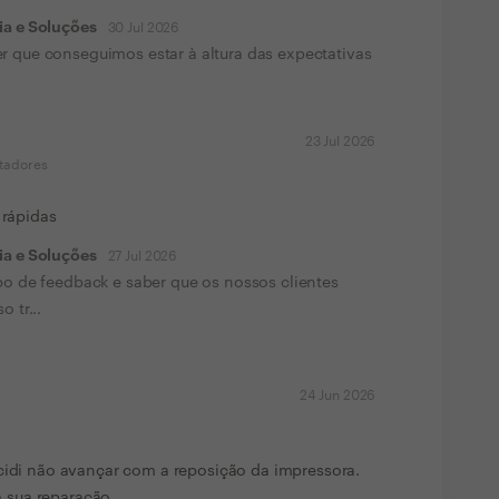
ia e Soluções
30 Jul 2026
r que conseguimos estar à altura das expectativas
23 Jul 2026
tadores
 rápidas
ia e Soluções
27 Jul 2026
po de feedback e saber que os nossos clientes
 tr...
24 Jun 2026
ecidi não avançar com a reposição da impressora.
 sua reparação.