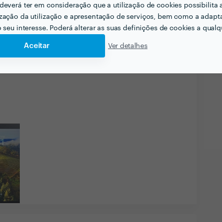
deverá ter em consideração que a utilização de cookies possibilita 
Profissional de Excelência. Este perfil obteve a
zação da utilização e apresentação de serviços, bem como a adapt
sk em
2023, 2024 e 2025
.
o seu interesse. Poderá alterar as suas definições de cookies a qualqu
Aceitar
Ver detalhes