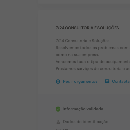
7/24 CONSULTORIA E SOLUÇÕES
7/24 Consultoria e Soluções
Resolvemos todos os problemas com o
como na sua empresa.
Vendemos toda o tipo de equipamentos 
Prestamos serviços de consultoria e a
Pedir orçamentos
Contactar
Informação validada
perm_identity
Dados de identificação