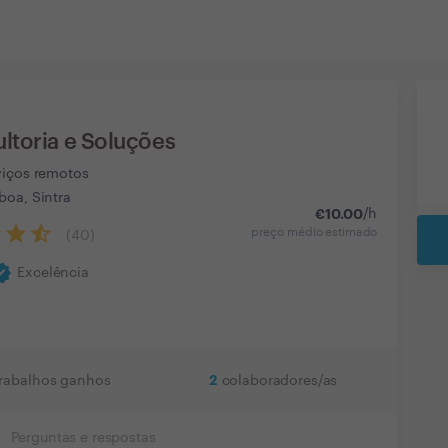
ltoria e Soluções
viços remotos
boa, Sintra
€
10.00
/h
preço médio estimado
(
40
)
ified
Excelência
2
trabalhos ganhos
colaboradores/as
Perguntas e respostas