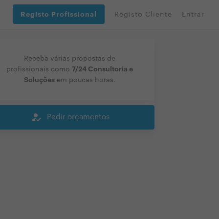
Registo Profissional
Registo Cliente
Entrar
Receba várias propostas de
7/24 Consultoria e
profissionais como
Soluções
em poucas horas.
how_to_reg
Pedir orçamentos