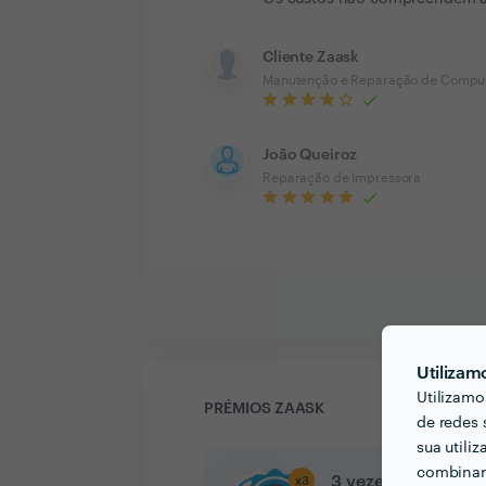
Cliente Zaask
Manutenção e Reparação de Compu
João Queiroz
Reparação de Impressora
Utilizam
Utilizamo
PRÉMIOS ZAASK
de redes 
sua utili
combinar 
3 vezes Profission
x
3