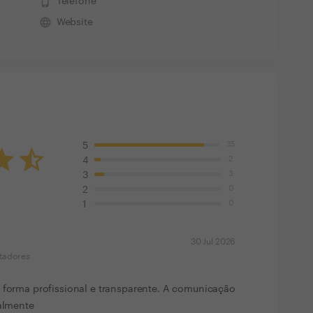
phone_iphone
Telefone
language
Website
35
5
2
4
3
3
0
2
0
1
30 Jul 2026
tadores
e forma profissional e transparente. A comunicação
talmente