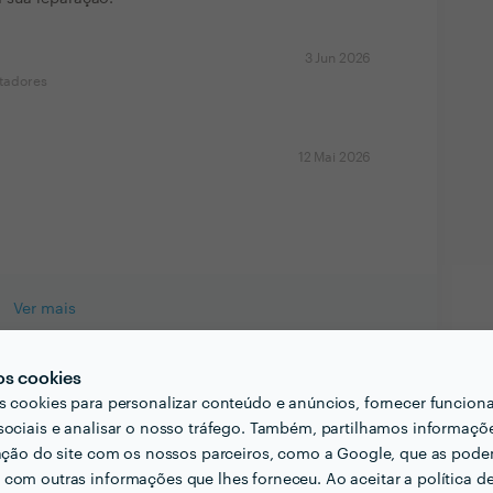
3 Jun 2026
tadores
12 Mai 2026
Ver mais
os cookies
s cookies para personalizar conteúdo e anúncios, fornecer funcion
sociais e analisar o nosso tráfego. Também, partilhamos informaçõ
zação do site com os nossos parceiros, como a Google, que as pod
com outras informações que lhes forneceu. Ao aceitar a política d
al de Excelência