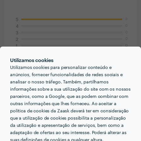
3
5
0
4
0
3
0
2
0
1
Utilizamos cookies
Sociedade Altitude Software
Utilizamos cookies para personalizar conteúdo e
Fotografia para Baptizados
anúncios, fornecer funcionalidades de redes sociais e
analisar o nosso tráfego. Também, partilhamos
29 Dez 2015
informações sobre a sua utilização do site com os nossos
Durante a prestação do serviço, demonstrou ser um
parceiros, como a Google, que as podem combinar com
Profissional empenhado e Dinâmico. O Luciano teve
outras informações que lhes forneceu. Ao aceitar a
um papel fundamental no sucesso do nosso evento.
política de cookies da Zaask deverá ter em consideração
que a utilização de cookies possibilita a personalização
Margarida Cruz
da utilização e apresentação de serviços, bem como a
Fotografia para Baptizados
adaptação de ofertas ao seu interesse. Poderá alterar as
suas definições de cookies a qualquer altura.