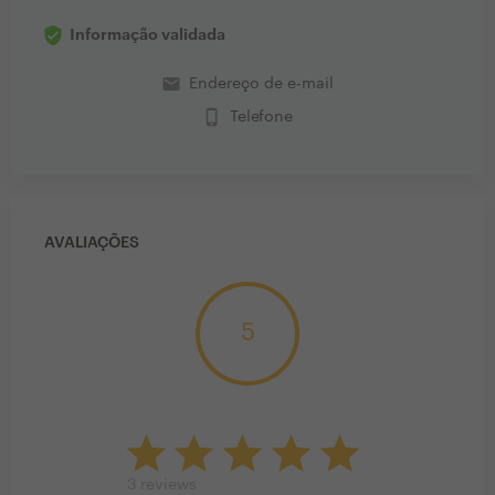
Informação validada
email
Endereço de e-mail
phone_iphone
Telefone
AVALIAÇÕES
5
3
reviews