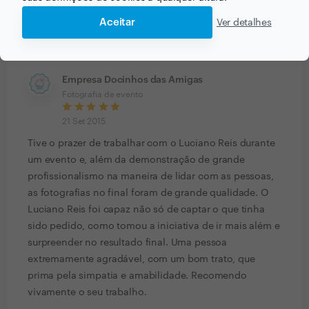
9 Dez 2015
Aceitar
Ver detalhes
Um serviço muito profissional,eficiente e muito
simpático!
Empresa Docinhos das Amigas
Fotografia de evento
21 Set 2015
Tive o prazer de trabalhar com o Luciano Reis durante
um evento e, além da demonstração de grande
profissionalismo na maneira de lidar com as pessoas,
as fotografias no final foram de grande qualidade. O
Luciano Reis foi capaz não só de captar o que tinha
sido pedido, como tomou a iniciativa de ir mais além e
surpreender no resultado final. Uma pessoa
extremamente agradável, com um bom trato, que
prima pela simpatia e amabilidade. Recomendo
vivamente o seu trabalho.