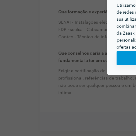
Utilizamo
Que formação e experiência tem rela
de redes 
sua utili
SENAI - Instalações eléctricas e comand
combinar 
EDP Escelsa - Cabeamento Estruturado. (
da Zaask 
Contec - Técnico de informática. ( *****
personali
ofertas a
Que conselhos daria a alguém que que
fundamental a ter em conta?
Exigir a certificação do mesmo, o te
profissional, referências de trabalho,
não pode ser qualquer pessoa e um bo
íntima.