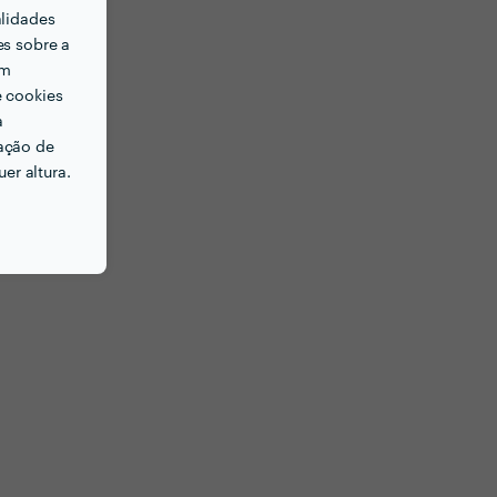
alidades
es sobre a
em
e cookies
a
ação de
er altura.