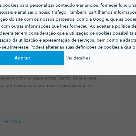
s cookies para personalizar conteúdo e anúncios, fornecer funcion
cionadas com a sua actividade?
sociais e analisar o nosso tráfego. Também, partilhamos informaçõ
zação do site com os nossos parceiros, como a Google, que as pod
os elétricos. ( *********************** )
com outras informações que lhes forneceu. Ao aceitar a política d
 **************************** )
deverá ter em consideração que a utilização de cookies possibilita 
*************************** )
zação da utilização e apresentação de serviços, bem como a adapt
o seu interesse. Poderá alterar as suas definições de cookies a qualqu
r contratar profissionais do seu sector? Há algo
Aceitar
Ver detalhes
mpo experiência conta muito na qualificação do
 registro criminal para entrar dentro de sua casa,
a entrevista para conhecer o profissional na
Ver mais