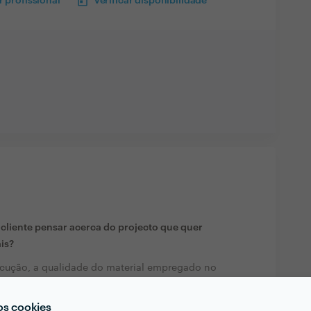
 profissional
Verificar disponibilidade
liente pensar acerca do projecto que quer
ais?
cução, a qualidade do material empregado no
 será executado e os dia e horas combinadas.
i combinado.
os cookies