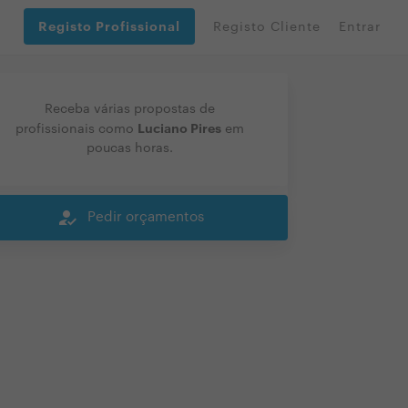
Registo Profissional
Registo Cliente
Entrar
Receba várias propostas de
Luciano Pires
profissionais como
em
poucas horas.
how_to_reg
Pedir orçamentos