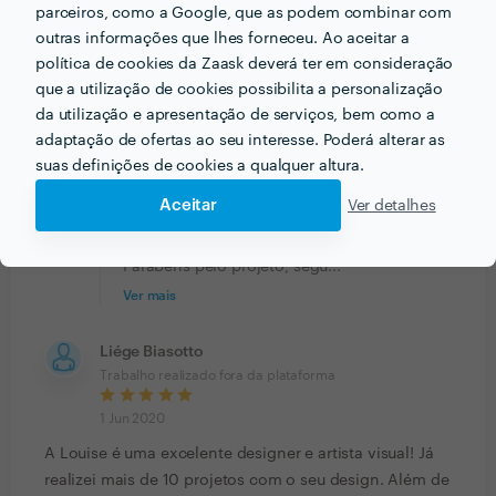
parceiros, como a Google, que as podem combinar com
Acertou em cheio na concepção da logomarca.
outras informações que lhes forneceu. Ao aceitar a
Conseguiu captar a essência da ideia com muita
política de cookies da Zaask deverá ter em consideração
sensibilidade e intuição. Uma das coisas mais bacanas
que a utilização de cookies possibilita a personalização
do trabalho da Louise é conseguir comunicar com a
da utilização e apresentação de serviços, bem como a
visão de uma artista. O resultado é autoral, sensível,
adaptação de ofertas ao seu interesse. Poderá alterar as
lindo. Recomendo demais!
suas definições de cookies a qualquer altura.
Resposta de Louise Kanefuku
1 Jun 2020
Aceitar
Ver detalhes
Obrigada, Virgínia. É um prazer trabalhar em
projetos que defendam uma causa.
Parabéns pelo projeto, segu...
Ver mais
Liége Biasotto
Trabalho realizado fora da plataforma
1 Jun 2020
A Louise é uma excelente designer e artista visual! Já
realizei mais de 10 projetos com o seu design. Além de