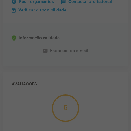
Pedir orçamentos
Contactar profissional
Verificar disponibilidade
Informação validada
email
Endereço de e-mail
AVALIAÇÕES
5