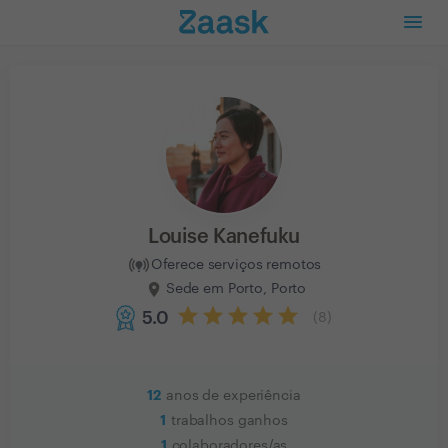
Louise Kanefuku
Oferece serviços remotos
Sede em Porto, Porto
5.0
(
8
)
12
anos de experiência
1
trabalhos ganhos
1
colaboradores/as