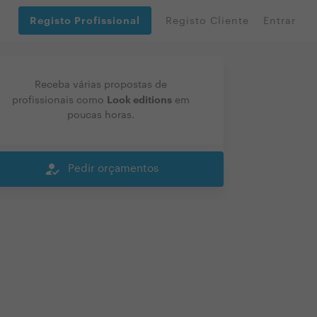
Registo Profissional
Registo Cliente
Entrar
Receba várias propostas de
Look editions
profissionais como
em
poucas horas.
how_to_reg
Pedir orçamentos