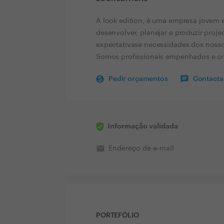
A look edition, é uma empresa jovem
desenvolver, planejar e produzir proj
expectativase necessidades dos nosso
Somos profissionais empenhados e cri
Pedir orçamentos
Contactar
Informação validada
email
Endereço de e-mail
PORTEFÓLIO