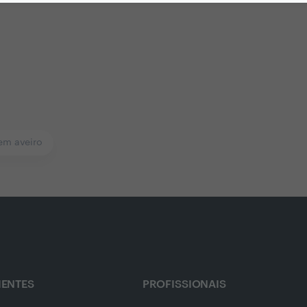
 em aveiro
IENTES
PROFISSIONAIS