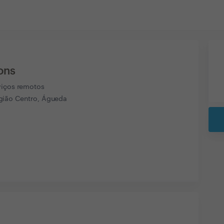
ons
viços remotos
ião Centro, Águeda