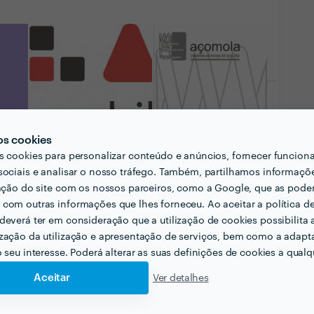
os cookies
s cookies para personalizar conteúdo e anúncios, fornecer funcion
sociais e analisar o nosso tráfego. Também, partilhamos informaçõ
zação do site com os nossos parceiros, como a Google, que as pod
com outras informações que lhes forneceu. Ao aceitar a política d
deverá ter em consideração que a utilização de cookies possibilita 
Ver todas as
zação da utilização e apresentação de serviços, bem como a adapt
fotografias e vídeos
o seu interesse. Poderá alterar as suas definições de cookies a qualqu
Aceitar
Ver detalhes