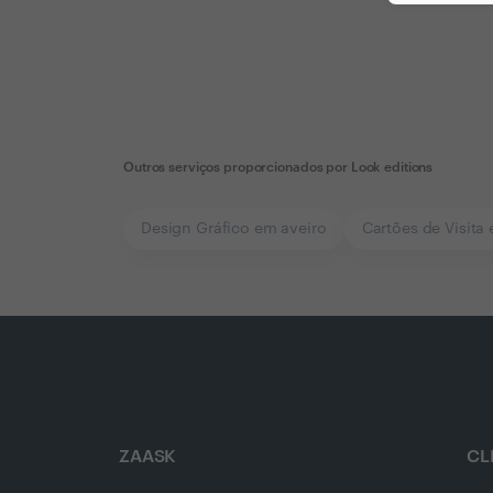
Outros serviços proporcionados por
Look editions
Design Gráfico em aveiro
Cartões de Visita
ZAASK
CL