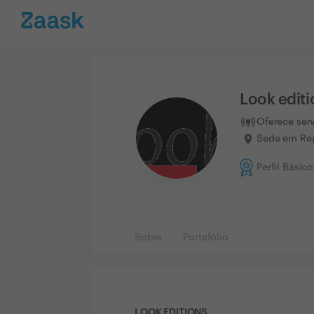
Look editi
Oferece ser
Sede em Reg
Perfil Básico
Sobre
Portefólio
LOOK EDITIONS