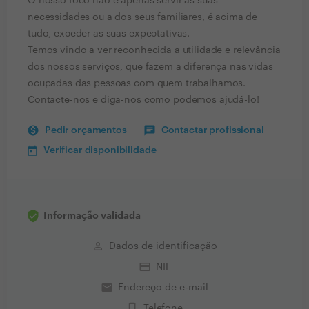
O nosso foco não é apenas servir as suas
necessidades ou a dos seus familiares, é acima de
tudo, exceder as suas expectativas.
Temos vindo a ver reconhecida a utilidade e relevância
dos nossos serviços, que fazem a diferença nas vidas
ocupadas das pessoas com quem trabalhamos.
Contacte-nos e diga-nos como podemos ajudá-lo!
Pedir orçamentos
Contactar profissional
Verificar disponibilidade
Informação validada
perm_identity
Dados de identificação
credit_card
NIF
email
Endereço de e-mail
phone_iphone
Telefone