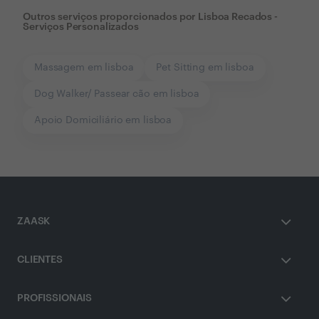
Outros serviços proporcionados por
Lisboa Recados -
Serviços Personalizados
Massagem em lisboa
Pet Sitting em lisboa
Dog Walker/ Passear cão em lisboa
Apoio Domiciliário em lisboa
ZAASK
CLIENTES
PROFISSIONAIS