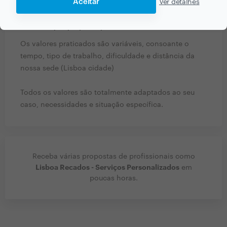
Aceitar
Ver detalhes
De que forma prefere orçamentar os seus serviços?
Por hora, por projecto, por comissão… conte-nos!
Os valores praticados são variáveis, consoante o
tempo, tipo de trabalho, dificuldade e distância da
nossa sede (Lisboa cidade)
Todos os valores são totalmente adaptados ao seu
caso, necessidades e situação específica.
Receba várias propostas de profissionais como
Lisboa Recados - Serviços Personalizados
em
poucas horas.