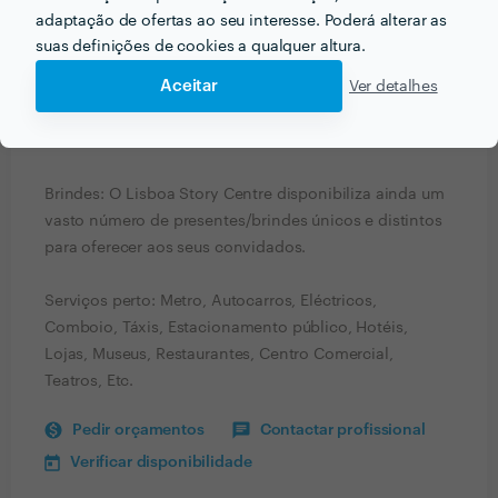
organizador do evento a permanência no espaço
adaptação de ofertas ao seu interesse. Poderá alterar as
global após horário de fecho ao público.
suas definições de cookies a qualquer altura.
Aceitar
Ver detalhes
Serviço de staff e vigilância: A equipa é contratada de
acordo com as necessidades específicas de cada
evento.
Brindes: O Lisboa Story Centre disponibiliza ainda um
vasto número de presentes/brindes únicos e distintos
para oferecer aos seus convidados.
Serviços perto: Metro, Autocarros, Eléctricos,
Comboio, Táxis, Estacionamento público, Hotéis,
Lojas, Museus, Restaurantes, Centro Comercial,
Teatros, Etc.
Pedir orçamentos
Contactar profissional
Verificar disponibilidade