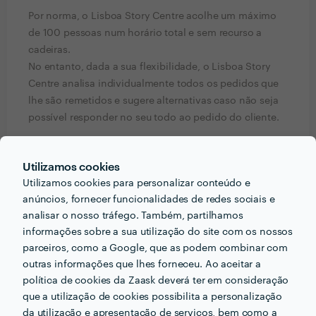
Por norma, o Lisboa Story Centre acolhe um máximo
de 100 pessoas num horário total e sem recurso a
cadeiras.
No entanto, dada a sua flexibilidade, o Lisboa Story
Centre analisa individualmente todos os pedidos que
lhe são remetidos e sugere alternativas caso não seja
possível responder no seu todo ao pedido do cliente.
O Lisboa Story Centre não dispõe de serviços próprios
Utilizamos cookies
de catering nem audiovisuais (sistemas de som, DJs,
Utilizamos cookies para personalizar conteúdo e
VJs, etc.).
anúncios, fornecer funcionalidades de redes sociais e
analisar o nosso tráfego. Também, partilhamos
Catering: Serviço contratado face a briefing fornecido
informações sobre a sua utilização do site com os nossos
pelo organizador do evento ou seu representante.
parceiros, como a Google, que as podem combinar com
outras informações que lhes forneceu. Ao aceitar a
Exclusividade do espaço: Espaço não exclusivo em
política de cookies da Zaask deverá ter em consideração
horários de abertura ao público: de segunda a
que a utilização de cookies possibilita a personalização
domingo das 10h às 20h. A combinar com o
da utilização e apresentação de serviços, bem como a