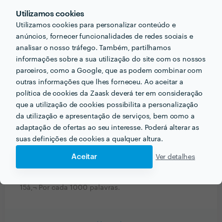
Utilizamos cookies
Que conselhos daria a alguém que quer contratar
Utilizamos cookies para personalizar conteúdo e
profissionais do seu sector? Há algo fundamental a ter
anúncios, fornecer funcionalidades de redes sociais e
analisar o nosso tráfego. Também, partilhamos
em conta?
informações sobre a sua utilização do site com os nossos
Sou rápida , focada e mantenho sempre contato com
parceiros, como a Google, que as podem combinar com
o cliente de modo a satisfazer ao máximo o que este
outras informações que lhes forneceu. Ao aceitar a
pretende .
política de cookies da Zaask deverá ter em consideração
que a utilização de cookies possibilita a personalização
Como começou a trabalhar nesta área de negócio?
da utilização e apresentação de serviços, bem como a
adaptação de ofertas ao seu interesse. Poderá alterar as
Começou por ser um hobbie remunerado.
suas definições de cookies a qualquer altura.
Aceitar
Ver detalhes
De que forma prefere orçamentar os seus serviços?
Por hora, por projecto, por comissão… conte-nos!
15â‚¬ Por cada 1000 palavras.