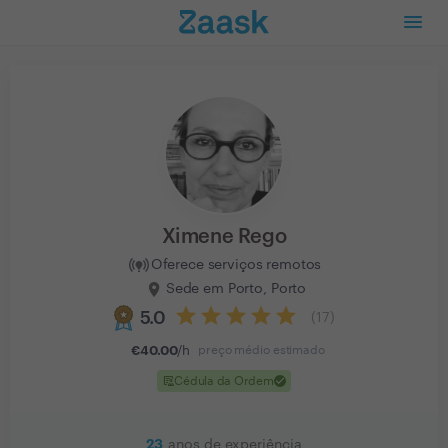
Ximene Rego
Oferece serviços remotos
Sede em Porto, Porto
5.0
(
17
)
€
40.00
/h
preço médio estimado
clinical_notes
check
Cédula da Ordem
23
anos de experiência