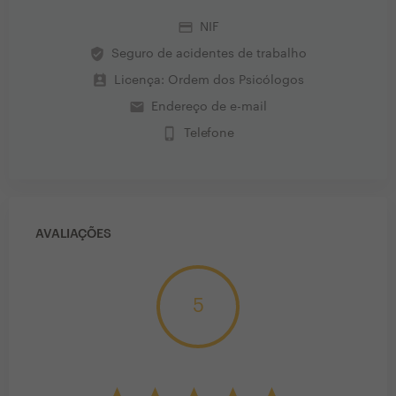
credit_card
NIF
verified_user
Seguro de acidentes de trabalho
perm_contact_calendar
Licença: Ordem dos Psicólogos
email
Endereço de e-mail
phone_iphone
Telefone
AVALIAÇÕES
5