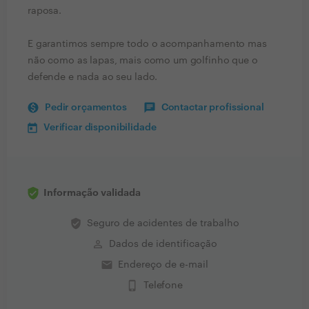
raposa.
E garantimos sempre todo o acompanhamento mas
não como as lapas, mais como um golfinho que o
defende e nada ao seu lado.
Pedir orçamentos
Contactar profissional
Verificar disponibilidade
Informação validada
verified_user
Seguro de acidentes de trabalho
perm_identity
Dados de identificação
email
Endereço de e-mail
phone_iphone
Telefone