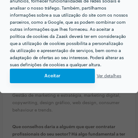
anúncios, fornecer funcionalidades de redes sociais e
acerca do projecto que quer realizar antes de falar
analisar o nosso tráfego. Também, partilhamos
com profissionais?
informações sobre a sua utilização do site com os nossos
parceiros, como a Google, que as podem combinar com
- Qual o seu objetivo e a dimensão da ambição
outras informações que lhes forneceu. Ao aceitar a
- Todos os pormenores do seu produto ou serviço
política de cookies da Zaask deverá ter em consideração
- Qual a data em que pretende a entrega do trabalho
que a utilização de cookies possibilita a personalização
da utilização e apresentação de serviços, bem como a
Que formação e experiência tem relacionadas com a
adaptação de ofertas ao seu interesse. Poderá alterar as
sua actividade?
suas definições de cookies a qualquer altura.
A nossa equipa é multidisciplinar, e isso permite-nos
Aceitar
Ver detalhes
afirmar que temos, dentro da nossa empresa, o
domínio de:
Gestão de marketing e estratégia, marketing digital,
copywriting, design gráfico, web design, consumer
behaviour e trends.
Que conselhos daria a alguém que quer contratar
profissionais do seu sector? Há algo fundamental a ter