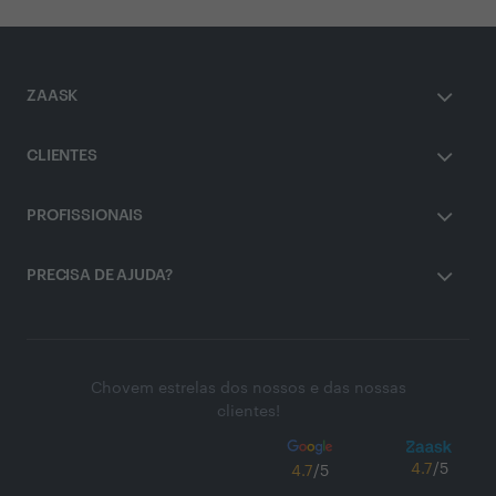
ZAASK
CLIENTES
PROFISSIONAIS
PRECISA DE AJUDA?
Chovem estrelas dos nossos e das nossas
clientes!
4.7
/5
4.7
/5