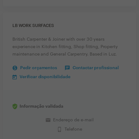
LB WORK SURFACES
British Carpenter & Joiner with over 30 years
experience in Kitchen fitting, Shop fitting, Property
maintenance and General Carpentry. Based in Luz.
Pedir orçamentos
Contactar profissional
Verificar disponibilidade
Informação validada
email
Endereço de e-mail
phone_iphone
Telefone