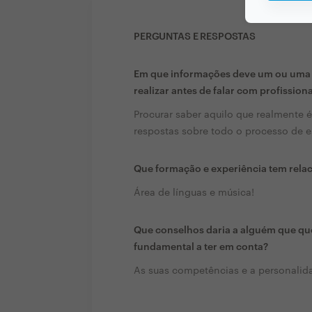
PERGUNTAS E RESPOSTAS
Em que informações deve um ou uma c
realizar antes de falar com profission
Procurar saber aquilo que realmente é
respostas sobre todo o processo de 
Que formação e experiência tem rela
Área de línguas e música!
Que conselhos daria a alguém que que
fundamental a ter em conta?
As suas competências e a personalida