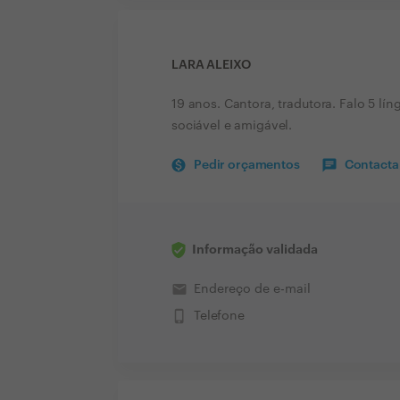
LARA ALEIXO
19 anos. Cantora, tradutora. Falo 5 lí
sociável e amigável.
Pedir orçamentos
Contactar
Informação validada
email
Endereço de e-mail
phone_iphone
Telefone