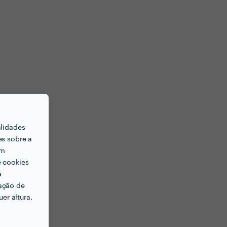
alidades
es sobre a
em
e cookies
a
ação de
er altura.