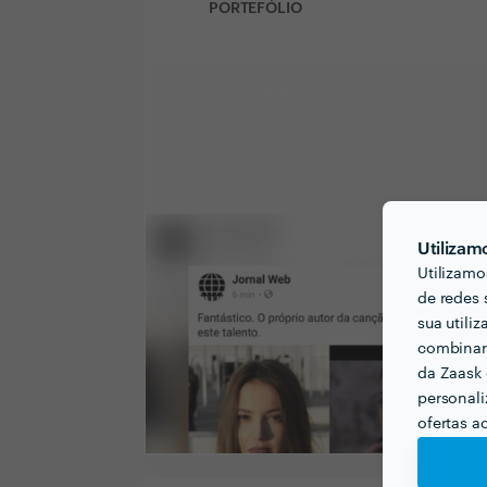
PORTEFÓLIO
Utilizam
Utilizamo
de redes 
sua utili
combinar 
da Zaask 
personali
ofertas a