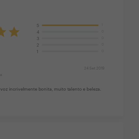
1
5
0
4
0
3
0
2
0
1
24 Set 2019
ma
oz incrivelmente bonita, muito talento e beleza.