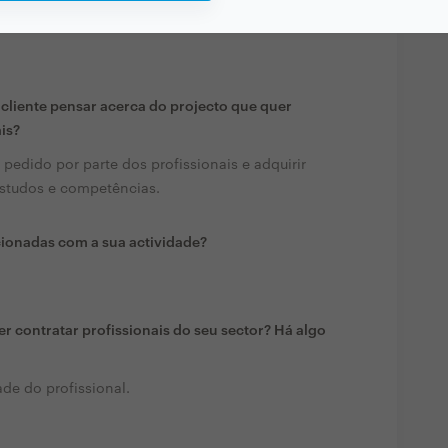
liente pensar acerca do projecto que quer
ais?
 pedido por parte dos profissionais e adquirir
estudos e competências.
cionadas com a sua actividade?
r contratar profissionais do seu sector? Há algo
de do profissional.