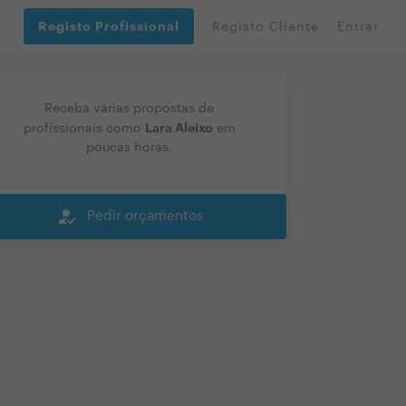
Registo Profissional
Registo Cliente
Entrar
Receba várias propostas de
Lara Aleixo
profissionais como
em
poucas horas.
how_to_reg
Pedir orçamentos