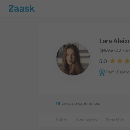
Lara Aleix
Até 100 km 
5.0
Perfil Básico
16
anos de experiência
Sobre
Avaliações
Portefólio