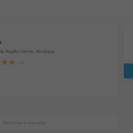
o
de Região Centro, Alcobaça
(
1
)
Perguntas e respostas