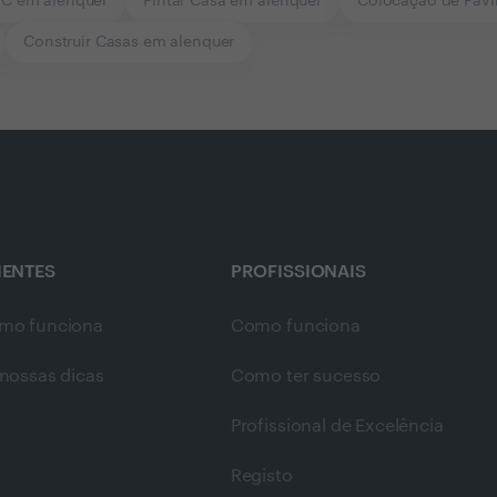
VC em alenquer
Pintar Casa em alenquer
Colocação de Pav
Construir Casas em alenquer
IENTES
PROFISSIONAIS
mo funciona
Como funciona
nossas dicas
Como ter sucesso
Profissional de Excelência
Registo