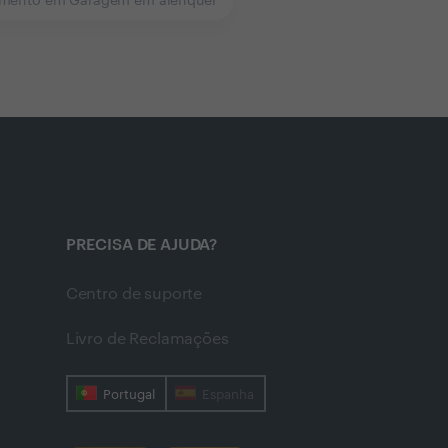
imento em Garagem em alenquer
PRECISA DE AJUDA?
Centro de suporte
Livro de Reclamações
Portugal
Espanha