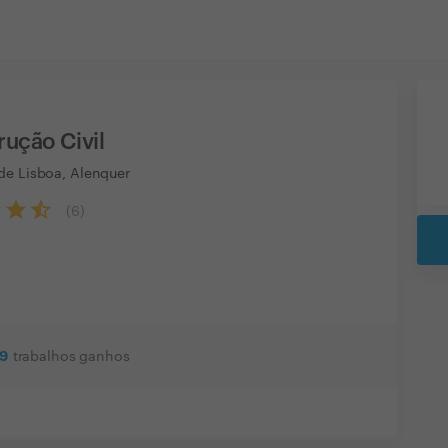
ução Civil
de Lisboa, Alenquer
(
6
)
9
trabalhos ganhos