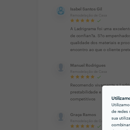
Isabel Santos Gil
Remodelação de Casa
A Ladrigrama foi uma excelent
de confian?a. S?o empenhados
qualidade dos materiais e proc
encontro ao que o cliente pr
Manuel Rodrigues
Remodelação de Casa
Recomendo vivamente a Ladrigr
prestabilidade e qualidade té
Utilizam
competitivos
Utilizamo
de redes 
Graça Ramos
sua utili
Remodelação de Casa
combinar 