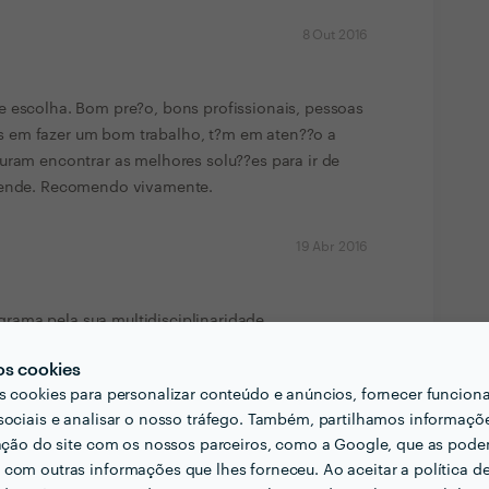
8 Out 2016
e escolha. Bom pre?o, bons profissionais, pessoas
 em fazer um bom trabalho, t?m em aten??o a
uram encontrar as melhores solu??es para ir de
etende. Recomendo vivamente.
19 Abr 2016
ama pela sua multidisciplinaridade,
cnica, os preços que praticam são também muito
os cookies
s cookies para personalizar conteúdo e anúncios, fornecer funcion
sociais e analisar o nosso tráfego. Também, partilhamos informaçõ
7 Dez 2015
zação do site com os nossos parceiros, como a Google, que as pod
com outras informações que lhes forneceu. Ao aceitar a política d