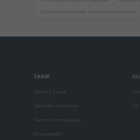
Pintura de Interiores em alenquer
Janelas P
Colocação/Reparação de Portões em alenquer
ZAASK
CL
Sobre a Zaask
Co
Trabalhe connosco
As 
Termos e condições
Privacidade