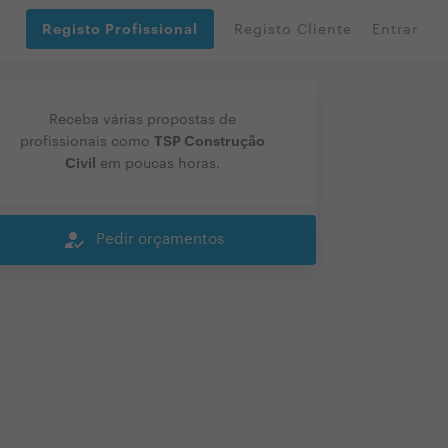
Registo Profissional
Registo Cliente
Entrar
Receba várias propostas de
TSP Construção
profissionais como
Civil
em poucas horas.
how_to_reg
Pedir orçamentos