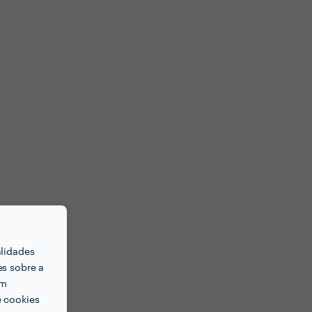
alidades
es sobre a
em
e cookies