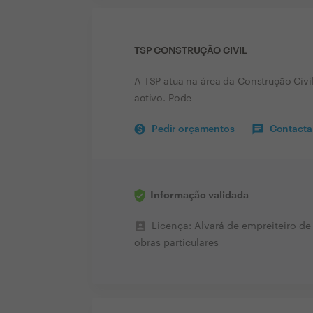
TSP CONSTRUÇÃO CIVIL
A TSP atua na área da Construção Civi
activo. Pode
Pedir orçamentos
Contactar
Informação validada
perm_contact_calendar
Licença: Alvará de empreiteiro de
obras particulares