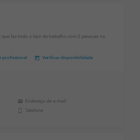
l que faz todo o tipo de trabalho com 2 pessoas no
 profissional
Verificar disponibilidade
email
Endereço de e-mail
phone_iphone
Telefone