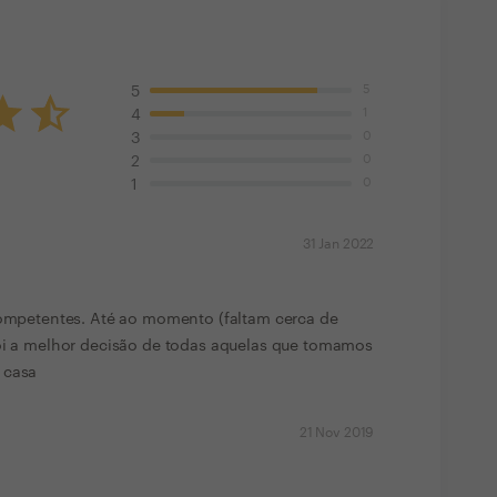
5
5
1
4
0
3
0
2
0
1
31 Jan 2022
 competentes. Até ao momento (faltam cerca de
foi a melhor decisão de todas aquelas que tomamos
 casa
21 Nov 2019