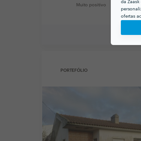
da Zaask 
Muito positivo
personali
ofertas a
PORTEFÓLIO