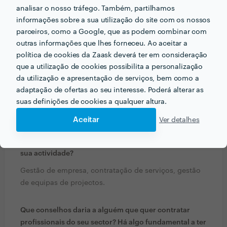
analisar o nosso tráfego. Também, partilhamos
PERGUNTAS E RESPOSTAS
informações sobre a sua utilização do site com os nossos
parceiros, como a Google, que as podem combinar com
Em que informações deve um ou uma cliente pensar
outras informações que lhes forneceu. Ao aceitar a
acerca do projecto que quer realizar antes de falar
política de cookies da Zaask deverá ter em consideração
com profissionais?
que a utilização de cookies possibilita a personalização
Que tipo de intervenção pretendo, quais os materiais
da utilização e apresentação de serviços, bem como a
que deverei utilizar, como posso aproveitar melhor as
adaptação de ofertas ao seu interesse. Poderá alterar as
suas definições de cookies a qualquer altura.
áreas e quais os custos e prazos para a realização dos
trabalhos.
Aceitar
Ver detalhes
Que formação e experiência tem relacionadas com a
sua actividade?
Gestão de empresa, contratação de serviços, gestão
de equipas de projectos.
Que conselhos daria a alguém que quer contratar
profissionais do seu sector? Há algo fundamental a ter