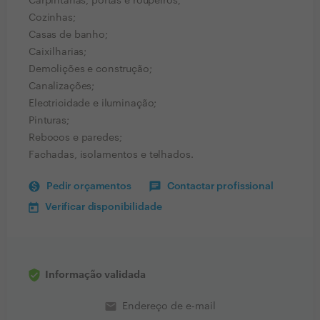
Carpintarias, portas e roupeiros;
Cozinhas;
Casas de banho;
Caixilharias;
Demolições e construção;
Canalizações;
Electricidade e iluminação;
Pinturas;
Rebocos e paredes;
Fachadas, isolamentos e telhados.
Pedir orçamentos
Contactar profissional
Verificar disponibilidade
Informação validada
email
Endereço de e-mail