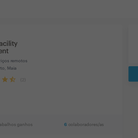
cility
ent
viços remotos
to, Maia
(
2
)
6
rabalhos ganhos
colaboradores/as