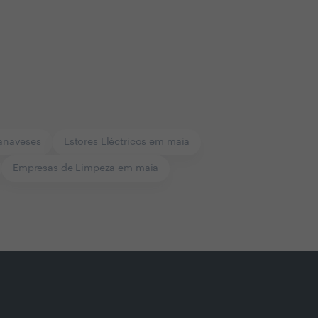
anaveses
Estores Eléctricos em maia
Empresas de Limpeza em maia