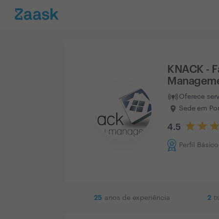
KNACK - Fa
Managem
Oferece ser
Sede em Por
4.5
Perfil Básico
25
2
anos de experiência
t