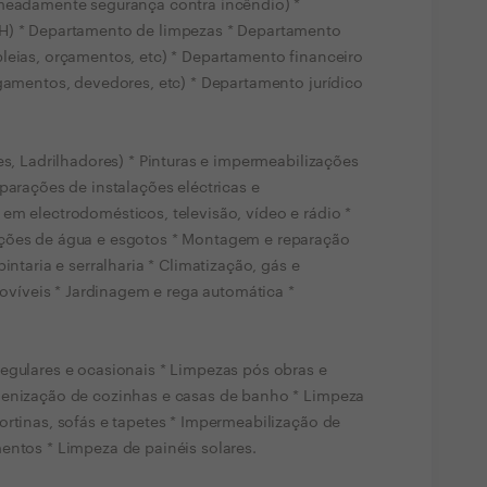
omeadamente segurança contra incêndio) *
4H) * Departamento de limpezas * Departamento
leias, orçamentos, etc) * Departamento financeiro
agamentos, devedores, etc) * Departamento jurídico
es, Ladrilhadores) * Pinturas e impermeabilizações
parações de instalações eléctricas e
em electrodomésticos, televisão, vídeo e rádio *
ações de água e esgotos * Montagem e reparação
intaria e serralharia * Climatização, gás e
amovíveis * Jardinagem e rega automática *
egulares e ocasionais * Limpezas pós obras e
ienização de cozinhas e casas de banho * Limpeza
ortinas, sofás e tapetes * Impermeabilização de
entos * Limpeza de painéis solares.