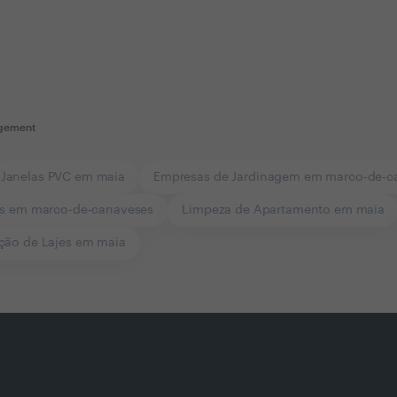
agement
Janelas PVC em maia
Empresas de Jardinagem em marco-de-c
tas em marco-de-canaveses
Limpeza de Apartamento em maia
ção de Lajes em maia