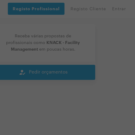
Registo Profissional
Registo Cliente
Entrar
Receba várias propostas de
KNACK - Facility
profissionais como
Management
em poucas horas.
how_to_reg
Pedir orçamentos