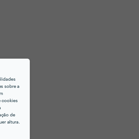
alidades
es sobre a
em
e cookies
a
ação de
er altura.