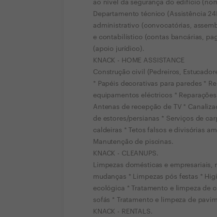
ao nível da segurança do edifício (n
Departamento técnico (Assistência 2
administrativo (convocatórias, assemb
e contabilístico (contas bancárias, p
(apoio jurídico).
KNACK - HOME ASSISTANCE
Construção civil (Pedreiros, Estucador
* Papéis decorativas para paredes * Re
equipamentos eléctricos * Reparações 
Antenas de recepção de TV * Canaliz
de estores/persianas * Serviços de carp
caldeiras * Tetos falsos e divisórias 
Manutenção de piscinas.
KNACK - CLEANUPS.
Limpezas domésticas e empresariais, r
mudanças * Limpezas pós festas * Hig
ecológica * Tratamento e limpeza de c
sofás * Tratamento e limpeza de pavim
KNACK - RENTALS.