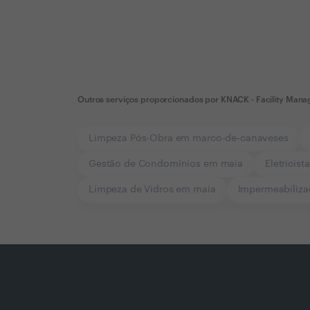
Outros serviços proporcionados por
KNACK - Facility Man
Limpeza Pós-Obra em marco-de-canaveses
Gestão de Condomínios em maia
Eletricis
Limpeza de Vidros em maia
Impermeabiliza