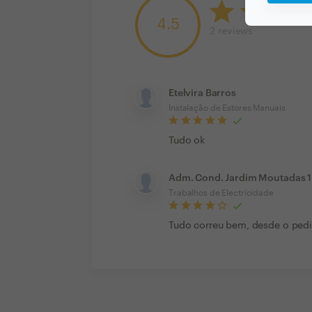
4.5
2
reviews
Etelvira Barros
Instalação de Estores Manuais
Tudo ok
Adm. Cond. Jardim Moutadas 1
Trabalhos de Electricidade
Tudo correu bem, desde o pedi