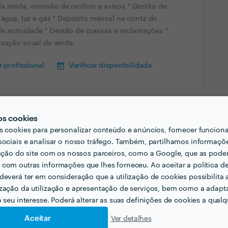
 renda, emissão de recibos e avisos * Gestão de
 água, luz e gás * Depósito mensal na conta do
l de actividade * Gestão de queixas e reclamações *
ização anual da renda.
 profissional
Verificar disponibilidade
os cookies
s cookies para personalizar conteúdo e anúncios, fornecer funcion
sociais e analisar o nosso tráfego. Também, partilhamos informaçõ
zação do site com os nossos parceiros, como a Google, que as pod
com outras informações que lhes forneceu. Ao aceitar a política d
deverá ter em consideração que a utilização de cookies possibilita 
zação da utilização e apresentação de serviços, bem como a adapt
o seu interesse. Poderá alterar as suas definições de cookies a qualqu
Aceitar
Ver detalhes
1
5