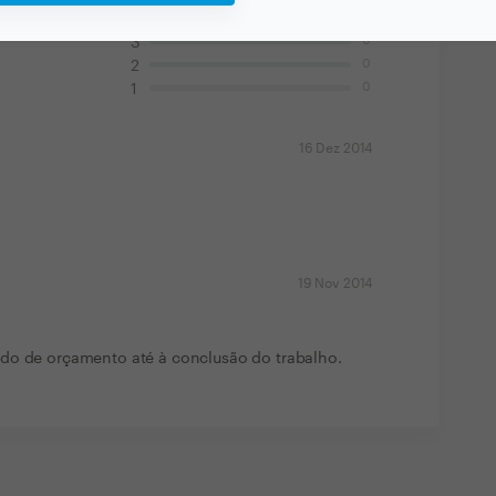
1
4
0
3
0
2
0
1
16 Dez 2014
19 Nov 2014
do de orçamento até à conclusão do trabalho.