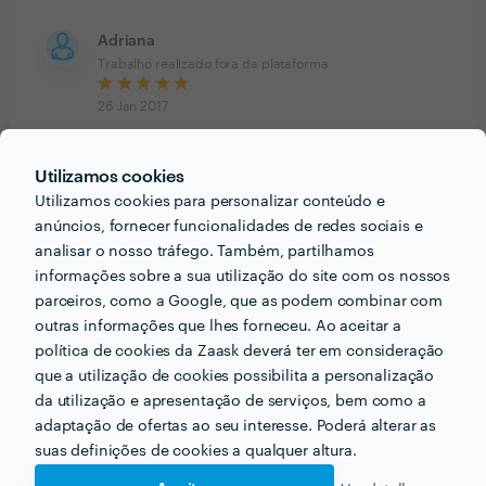
Adriana
Trabalho realizado fora da plataforma
26 Jan 2017
Profissional simpática, experiente, rápida e eficiente.
Mesmo estando nós a kilómetros de distância, sempre
Utilizamos cookies
esteve disponível e preencheu perfeitamente as
Utilizamos cookies para personalizar conteúdo e
nossas expetativas em relação ao pedido. Obrigada.
anúncios, fornecer funcionalidades de redes sociais e
analisar o nosso tráfego. Também, partilhamos
Resposta de KN Creative Design e Web
informações sobre a sua utilização do site com os nossos
31 Jan 2017
parceiros, como a Google, que as podem combinar com
A distÃ¢ncia nÃ£o Ã© uma entrave :)
outras informações que lhes forneceu. Ao aceitar a
política de cookies da Zaask deverá ter em consideração
Solange de Azevedo
que a utilização de cookies possibilita a personalização
Trabalho realizado fora da plataforma
da utilização e apresentação de serviços, bem como a
adaptação de ofertas ao seu interesse. Poderá alterar as
20 Jan 2017
suas definições de cookies a qualquer altura.
Minuciosa, dedicada e muito cumpridora. Satisfaz por