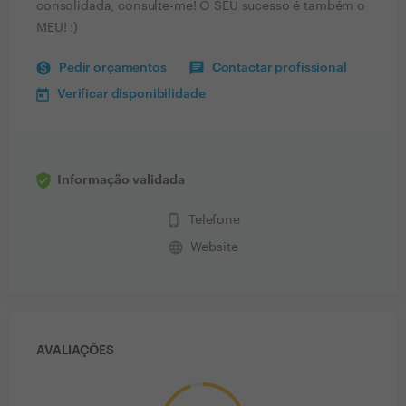
consolidada, consulte-me! O SEU sucesso é também o
MEU! :)
Pedir orçamentos
Contactar profissional
Verificar disponibilidade
Informação validada
phone_iphone
Telefone
language
Website
AVALIAÇÕES