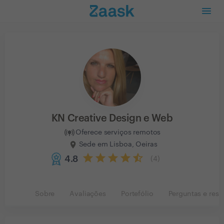
KN Creative Design e Web
Oferece serviços remotos
Sede em Lisboa, Oeiras
4.8
(
4
)
Sobre
Avaliações
Portefólio
Perguntas e resp