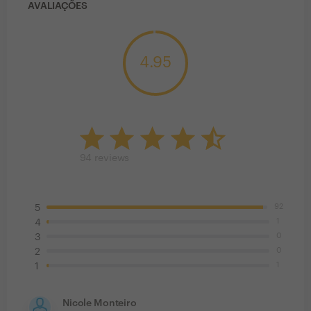
AVALIAÇÕES
4.95
94
reviews
92
5
1
4
0
3
0
2
1
1
Nicole Monteiro