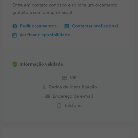
Entre em contato conosco e solicite um orçamento,
gratuito e sem compromisso!
Pedir orçamentos
Contactar profissional
Verificar disponibilidade
Informação validada
credit_card
NIF
perm_identity
Dados de identificação
email
Endereço de e-mail
phone_iphone
Telefone