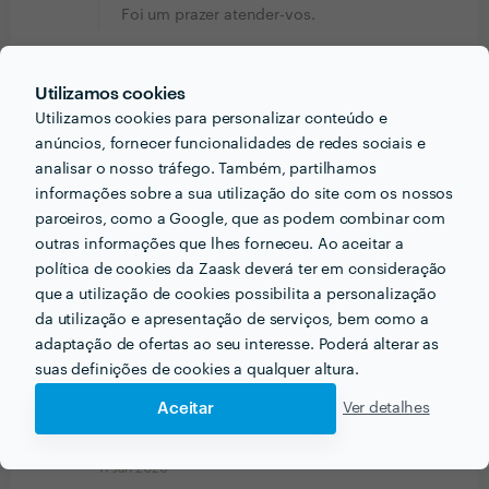
Foi um prazer atender-vos.
Sara Gonçalves
Utilizamos cookies
Trabalho realizado fora da plataforma
Utilizamos cookies para personalizar conteúdo e
2 Fev 2026
anúncios, fornecer funcionalidades de redes sociais e
analisar o nosso tráfego. Também, partilhamos
Trabalho de manutenção realizado de forma correta e
informações sobre a sua utilização do site com os nossos
dentro do combinado. Serviço bem executado e
parceiros, como a Google, que as podem combinar com
espaço deixado em boas condições.
outras informações que lhes forneceu. Ao aceitar a
Resposta de J&V SOS Reparações e Pinturas
política de cookies da Zaask deverá ter em consideração
9 Fev 2026
que a utilização de cookies possibilita a personalização
Obrigado pelo feedback. Chamem sempre
da utilização e apresentação de serviços, bem como a
que precisarem .
adaptação de ofertas ao seu interesse. Poderá alterar as
suas definições de cookies a qualquer altura.
Pedro Corte Real
Aceitar
Ver detalhes
Trabalho realizado fora da plataforma
11 Jan 2026