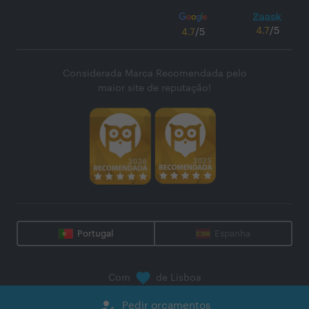
4.7
/5
4.7
/5
Considerada Marca Recomendada pelo
maior site de reputação!
Portugal
Espanha
Com
de Lisboa
@
2026
Zaask - Plataforma Digital, S.A.
how_to_reg
Pedir orçamentos