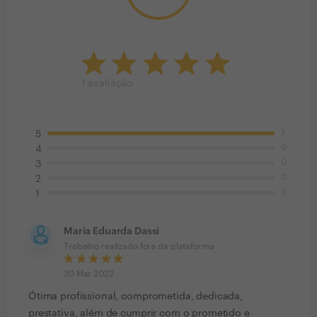
1
avaliação
1
5
0
4
0
3
0
2
0
1
Maria Eduarda Dassi
Trabalho realizado fora da plataforma
30 Mar 2022
Ótima profissional, comprometida, dedicada,
prestativa, além de cumprir com o prometido e