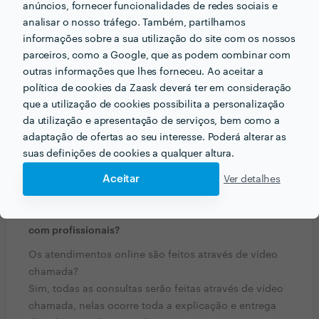
anúncios, fornecer funcionalidades de redes sociais e
analisar o nosso tráfego. Também, partilhamos
informações sobre a sua utilização do site com os nossos
parceiros, como a Google, que as podem combinar com
outras informações que lhes forneceu. Ao aceitar a
política de cookies da Zaask deverá ter em consideração
que a utilização de cookies possibilita a personalização
da utilização e apresentação de serviços, bem como a
adaptação de ofertas ao seu interesse. Poderá alterar as
suas definições de cookies a qualquer altura.
PERGUNTAS E RESPOSTAS
Aceitar
Ver detalhes
Em que informações deve um ou uma cliente pensar
acerca do projecto que quer realizar antes de falar
com profissionais?
Os atendimentos online são feitos através de vídeo
chamada?
Sim, todas as consultas serão feitas através de vídeo
chamada, nelas ocorre toda a explicação e entrega