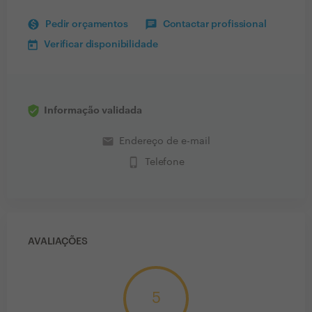
Pedir orçamentos
Contactar profissional
Verificar disponibilidade
Informação validada
email
Endereço de e-mail
phone_iphone
Telefone
AVALIAÇÕES
5