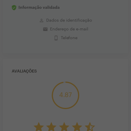
Informação validada
perm_identity
Dados de identificação
email
Endereço de e-mail
phone_iphone
Telefone
AVALIAÇÕES
4.87