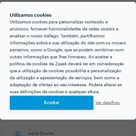
20 Fev 2023
O primeiro serviço prestado deu para perceber que o
Utilizamos cookies
Zé Roberto é meticuloso, organizado e está bem
Utilizamos cookies para personalizar conteúdo e
anúncios, fornecer funcionalidades de redes sociais e
preparado com máquinas para todas as tarefas.
analisar o nosso tráfego. Também, partilhamos
Cumpriu tudo o que fora combinado e ele e o seu
informações sobre a sua utilização do site com os nossos
colaborador, deixaram tudo arrumado e super-limpo.
parceiros, como a Google, que as podem combinar com
Se continuar assim vai ter muito sucesso profissional.
outras informações que lhes forneceu. Ao aceitar a
política de cookies da Zaask deverá ter em consideração
Cliente Zaask
que a utilização de cookies possibilita a personalização
Jardinagem
da utilização e apresentação de serviços, bem como a
adaptação de ofertas ao seu interesse. Poderá alterar as
17 Fev 2022
suas definições de cookies a qualquer altura.
A minha experiencia com JDJardins é muito limitada
Aceitar
em tempo pois só utilizo os seus serviços desde o
Ver detalhes
principio do mês. Contudo pelo que tenho observado
parecem-me uns excelentes profissionais.
Joana Duarte