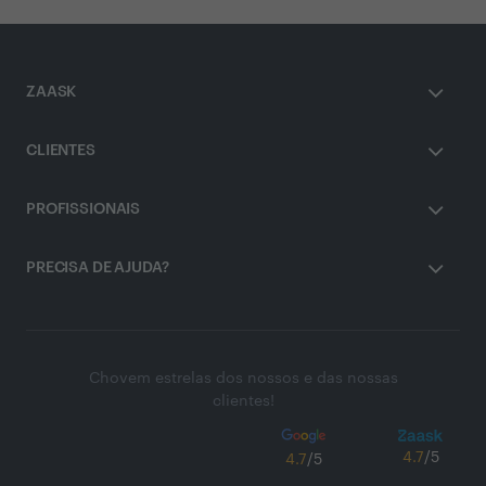
ZAASK
CLIENTES
PROFISSIONAIS
PRECISA DE AJUDA?
Chovem estrelas dos nossos e das nossas
clientes!
4.7
/5
4.7
/5