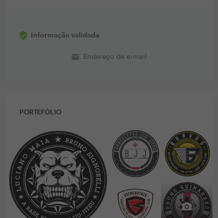
Informação validada
email
Endereço de e-mail
PORTEFÓLIO