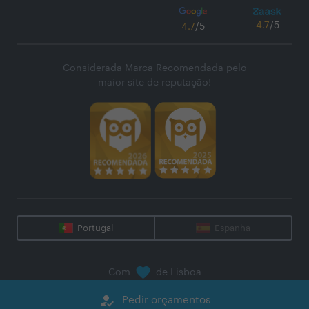
4.7
/5
4.7
/5
Considerada Marca Recomendada pelo
maior site de reputação!
Portugal
Espanha
Com
de Lisboa
@
2026
Zaask - Plataforma Digital, S.A.
how_to_reg
Pedir orçamentos