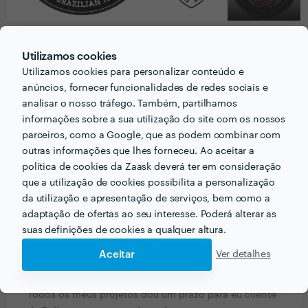
Utilizamos cookies
PERGUNTAS E RESPOSTAS
Utilizamos cookies para personalizar conteúdo e
anúncios, fornecer funcionalidades de redes sociais e
Como começou a trabalhar nesta área de negócio?
analisar o nosso tráfego. Também, partilhamos
informações sobre a sua utilização do site com os nossos
Oportunidade no tempo certo!
parceiros, como a Google, que as podem combinar com
outras informações que lhes forneceu. Ao aceitar a
Com que tipo de clientes já trabalhou anteriormente?
política de cookies da Zaask deverá ter em consideração
que a utilização de cookies possibilita a personalização
Atletas e empresas ligadas ao esporte e
da utilização e apresentação de serviços, bem como a
ententenimento
adaptação de ofertas ao seu interesse. Poderá alterar as
suas definições de cookies a qualquer altura.
Descreva um projecto recente que tenha gostado de
Aceitar
Ver detalhes
executar. Em que consistia? Quanto tempo levou a
realizá-lo?
Todos os meus projetos dou um prazo para eu cliente