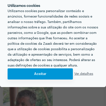
Utilizamos cookies
Utilizamos cookies para personalizar conteúdo e
PRÉMIOS ZAASK
anúncios, fornecer funcionalidades de redes sociais e
analisar o nosso tráfego. Também, partilhamos
informações sobre a sua utilização do site com os nossos
1 vez Profissional de Excelência
parceiros, como a Google, que as podem combinar com
🎉 Este/a profissional conseguiu a maior
outras informações que lhes forneceu. Ao aceitar a
designação da Zaask em
2017
.
política de cookies da Zaask deverá ter em consideração
que a utilização de cookies possibilita a personalização
da utilização e apresentação de serviços, bem como a
adaptação de ofertas ao seu interesse. Poderá alterar as
suas definições de cookies a qualquer altura.
PORTEFÓLIO
Aceitar
Ver detalhes