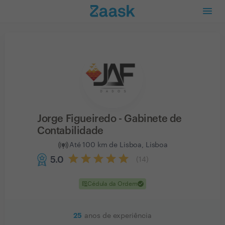
Jorge Figueiredo - Gabinete de
Contabilidade
Até 100 km de Lisboa, Lisboa
5.0
(
14
)
clinical_notes
check
Cédula da Ordem
25
anos de experiência