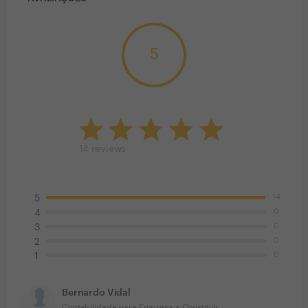
5
14
reviews
14
5
0
4
0
3
0
2
0
1
Bernardo Vidal
Contabilidade para Empresa a Constituir