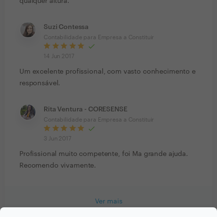
qualquer altura.
Suzi Contessa
Contabilidade para Empresa a Constituir
14 Jun 2017
Um excelente profissional, com vasto conhecimento e
responsável.
Rita Ventura - CORESENSE
Contabilidade para Empresa a Constituir
3 Jun 2017
Profissional muito competente, foi Ma grande ajuda.
Recomendo vivamente.
Ver mais