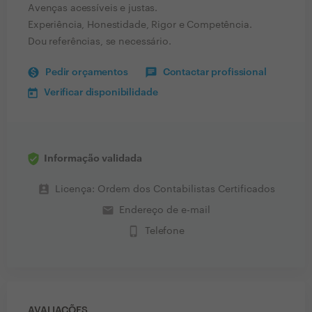
Avenças acessíveis e justas.
Experiência, Honestidade, Rigor e Competência.
Dou referências, se necessário.
Pedir orçamentos
Contactar profissional
Verificar disponibilidade
Informação validada
perm_contact_calendar
Licença: Ordem dos Contabilistas Certificados
email
Endereço de e-mail
phone_iphone
Telefone
AVALIAÇÕES