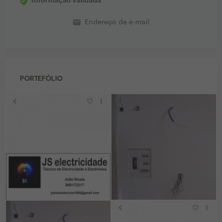
Informação validada
email
Endereço de e-mail
PORTEFÓLIO