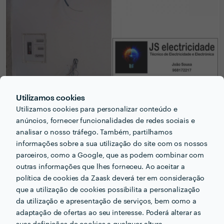
Utilizamos cookies
Utilizamos cookies para personalizar conteúdo e
PERGUNTAS E RESPOSTAS
anúncios, fornecer funcionalidades de redes sociais e
analisar o nosso tráfego. Também, partilhamos
informações sobre a sua utilização do site com os nossos
Que formação e experiência tem relacionadas com a
parceiros, como a Google, que as podem combinar com
sua actividade?
outras informações que lhes forneceu. Ao aceitar a
Curso de mecatronica
política de cookies da Zaask deverá ter em consideração
Engenharia eletrotecnica
que a utilização de cookies possibilita a personalização
da utilização e apresentação de serviços, bem como a
Que conselhos daria a alguém que quer contratar
adaptação de ofertas ao seu interesse. Poderá alterar as