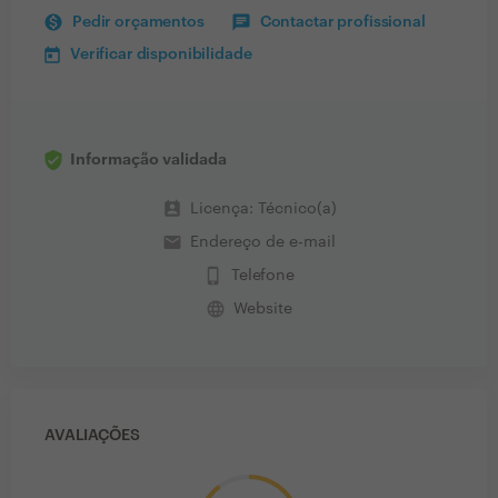
Pedir orçamentos
Contactar profissional
Verificar disponibilidade
Informação validada
perm_contact_calendar
Licença: Técnico(a)
email
Endereço de e-mail
phone_iphone
Telefone
language
Website
AVALIAÇÕES