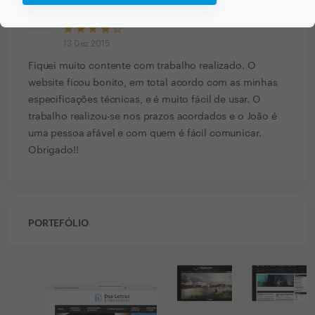
Gustavo Pereira
Trabalho realizado fora da plataforma
13 Dez 2015
Fiquei muito contente com trabalho realizado. O
website ficou bonito, em total acordo com as minhas
especificações técnicas, e é muito fácil de usar. O
trabalho realizou-se nos prazos acordados e o João é
uma pessoa afável e com quem é fácil comunicar.
Obrigado!!
PORTEFÓLIO