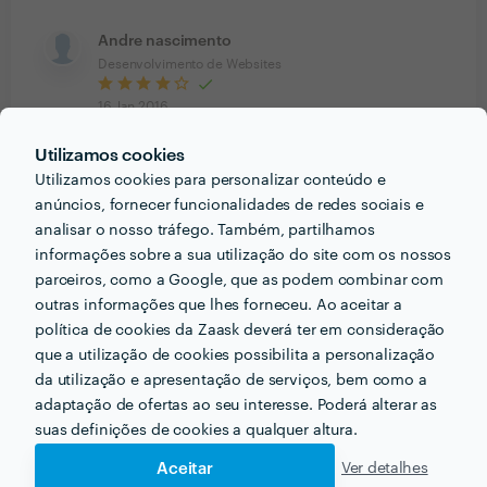
Andre nascimento
Desenvolvimento de Websites
16 Jan 2016
Rápido e prático!
Utilizamos cookies
Utilizamos cookies para personalizar conteúdo e
Vítor Coelho da Silva
anúncios, fornecer funcionalidades de redes sociais e
Trabalho realizado fora da plataforma
analisar o nosso tráfego. Também, partilhamos
informações sobre a sua utilização do site com os nossos
14 Dez 2015
parceiros, como a Google, que as podem combinar com
Boa tarde O João Pereira executou-me vários sites,
outras informações que lhes forneceu. Ao aceitar a
nomeadamente: http://dasculturas.com -
política de cookies da Zaask deverá ter em consideração
http://dasletras.com e http://viplano.com, tendo sido
que a utilização de cookies possibilita a personalização
inexcedível na competência demonstrada para a sua
da utilização e apresentação de serviços, bem como a
realização. Cumprimentos Vítor Coelho da Silva, Engº
adaptação de ofertas ao seu interesse. Poderá alterar as
suas definições de cookies a qualquer altura.
Civil - tel: 91 803 63 63 - viplano@hotmail.com
Aceitar
Ver detalhes