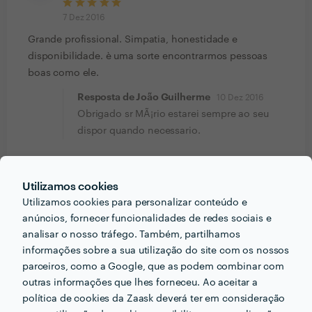
7 Dez 2016
Grande profissional. Simpatia, honestidade e
disponibilidade. è uma sorte encontrarmos pessoas
boas como ele.
Resposta de João Guilherme
10 Dez 2016
Obrigado sr MÃ¡rio estarei sempre ao seu
dispor quando necessario.
Ana Rodrigues
Canalização
Utilizamos cookies
Utilizamos cookies para personalizar conteúdo e
19 Mai 2016
anúncios, fornecer funcionalidades de redes sociais e
Um Serviço extremamente profissional e com uma
analisar o nosso tráfego. Também, partilhamos
finalização soberba. Recomendo
informações sobre a sua utilização do site com os nossos
parceiros, como a Google, que as podem combinar com
outras informações que lhes forneceu. Ao aceitar a
Natalia Vitorino
política de cookies da Zaask deverá ter em consideração
Canalização