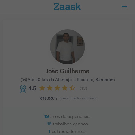
João Guilherme
Até 50 km de Alentejo e Ribatejo, Santarém
4.5
(
13
)
€
15.00
/h
preço médio estimado
19
anos de experiência
12
trabalhos ganhos
1
colaboradores/as