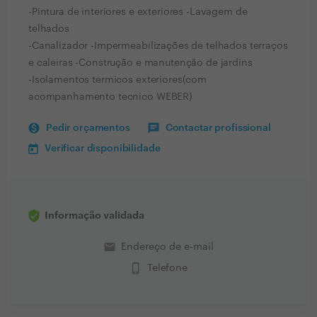
-Pintura de interiores e exteriores -Lavagem de
telhados
-Canalizador -Impermeabilizações de telhados terraços
e caleiras -Construção e manutenção de jardins
-Isolamentos termicos exteriores(com
acompanhamento tecnico WEBER)
Pedir orçamentos
Contactar profissional
Verificar disponibilidade
Informação validada
email
Endereço de e-mail
phone_iphone
Telefone