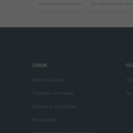
Consultores em sintra
Contabilistas em sint
ZAASK
CL
Sobre a Zaask
Co
Trabalhe connosco
As 
Termos e condições
Privacidade