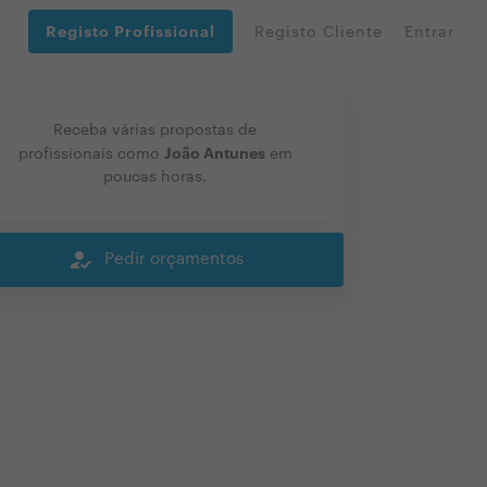
Registo Profissional
Registo Cliente
Entrar
Receba várias propostas de
João Antunes
profissionais como
em
poucas horas.
how_to_reg
Pedir orçamentos