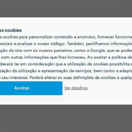
os cookies
email
Endereço de e-mail
s cookies para personalizar conteúdo e anúncios, fornecer funcion
sociais e analisar o nosso tráfego. Também, partilhamos informaçõ
zação do site com os nossos parceiros, como a Google, que as pod
com outras informações que lhes forneceu. Ao aceitar a política d
deverá ter em consideração que a utilização de cookies possibilita 
zação da utilização e apresentação de serviços, bem como a adapt
o seu interesse. Poderá alterar as suas definições de cookies a qualqu
Aceitar
Ver detalhes