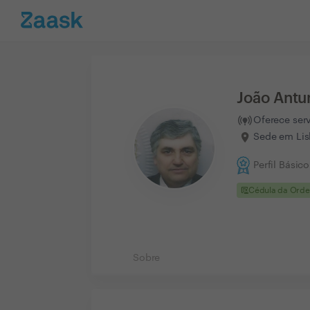
João Antu
Oferece ser
Sede em Lis
Perfil Básico
clinical_notes
Cédula da Ord
Sobre