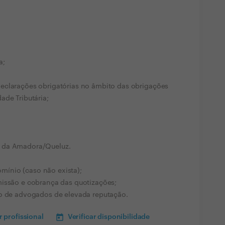
a;
eclarações obrigatórias no âmbito das obrigações
ade Tributária;
a da Amadora/Queluz.
ínio (caso não exista);
missão e cobrança das quotizações;
ão de advogados de elevada reputação.
 profissional
Verificar disponibilidade