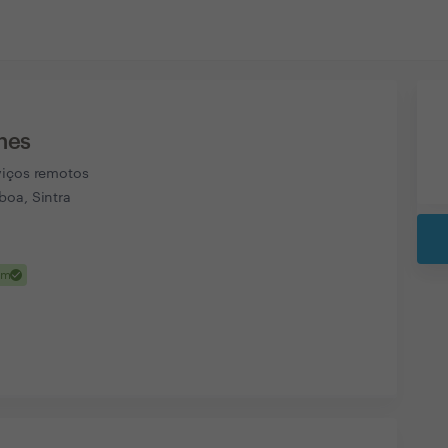
nes
viços remotos
boa, Sintra
check
em