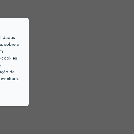
alidades
es sobre a
em
e cookies
a
ação de
er altura.