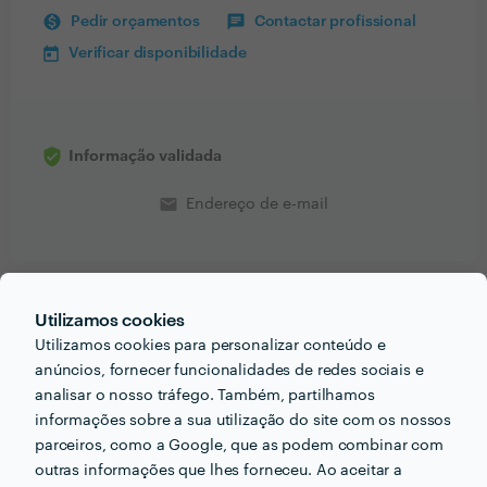
Pedir orçamentos
Contactar profissional
Verificar disponibilidade
Informação validada
email
Endereço de e-mail
Utilizamos cookies
PORTEFÓLIO
Utilizamos cookies para personalizar conteúdo e
anúncios, fornecer funcionalidades de redes sociais e
analisar o nosso tráfego. Também, partilhamos
informações sobre a sua utilização do site com os nossos
parceiros, como a Google, que as podem combinar com
outras informações que lhes forneceu. Ao aceitar a