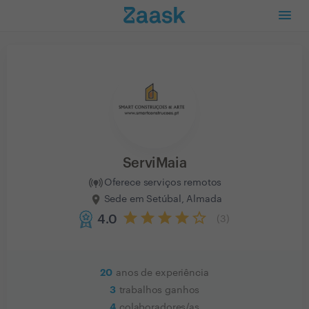
ServiMaia
Oferece serviços remotos
Sede em Setúbal, Almada
4.0
(
3
)
20
anos de experiência
3
trabalhos ganhos
4
colaboradores/as