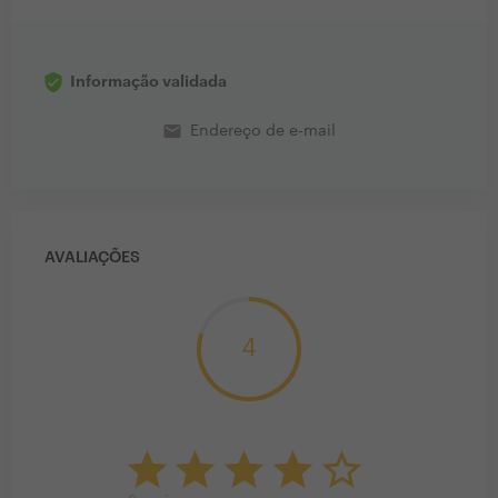
Informação validada
email
Endereço de e-mail
AVALIAÇÕES
4