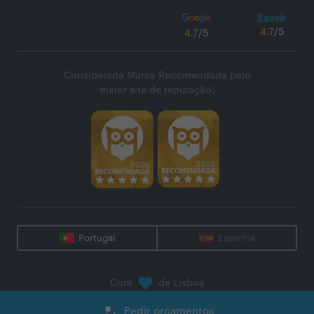
4.7
/5
4.7
/5
Considerada Marca Recomendada pelo
maior site de reputação!
Portugal
Espanha
Com
de Lisboa
@
2026
Zaask - Plataforma Digital, S.A.
how_to_reg
Pedir orçamentos