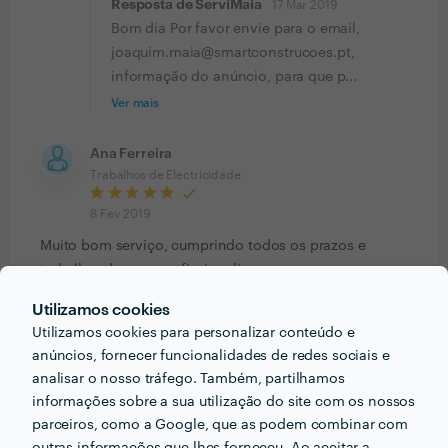
Resposta de ServiMaia
17 Mar 2019
Bom dia Por favor envie para o email,
joaquim.maia@smartconstrucoes.pt,
informação do anúncio, para que p...
Ver mais
Ana Ferreira
Trabalhos de Electricidade
8 Fev 2019
Muito bom serviço, cumprindo todos os prazos e
trabalhando com profissionalismo.
Resposta de ServiMaia
9 Fev 2019
Utilizamos cookies
Sra. Ana Ferreira Obrigado pela sua
Utilizamos cookies para personalizar conteúdo e
avaliaÃ§Ã£o. Ã‰ do nosso agrado que
anúncios, fornecer funcionalidades de redes sociais e
tenha ficado satisfeita com o...
analisar o nosso tráfego. Também, partilhamos
informações sobre a sua utilização do site com os nossos
Ver mais
parceiros, como a Google, que as podem combinar com