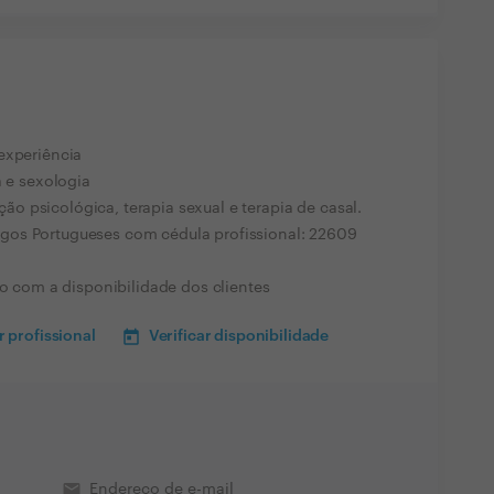
experiência
a e sexologia
 psicológica, terapia sexual e terapia de casal.
gos Portugueses com cédula profissional: 22609
do com a disponibilidade dos clientes
 profissional
Verificar disponibilidade
email
Endereço de e-mail