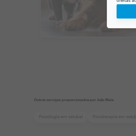
ofertas a
Outros serviços proporcionados por
João Maia
Psicologia em setubal
Psicoterapia em setu