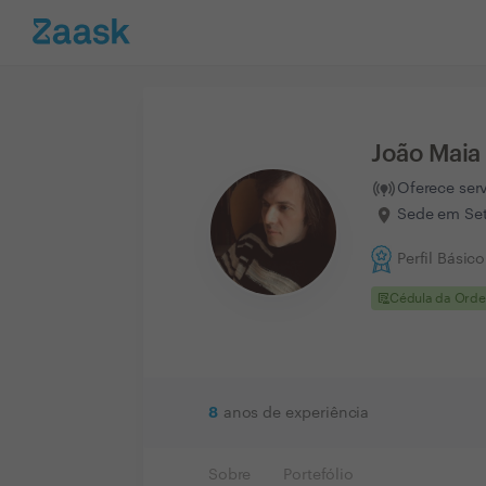
João Maia
Oferece ser
Sede em Set
Perfil Básico
clinical_notes
Cédula da Ord
8
anos de experiência
Sobre
Portefólio