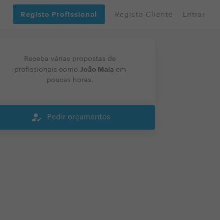
Registo Profissional
Registo Cliente
Entrar
Receba várias propostas de
João Maia
profissionais como
em
poucas horas.
how_to_reg
Pedir orçamentos