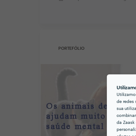
PORTEFÓLIO
Utilizam
Utilizamo
de redes 
sua utili
combinar 
da Zaask 
personali