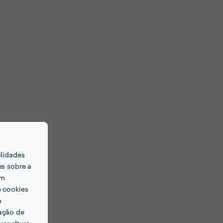
alidades
es sobre a
em
e cookies
a
ação de