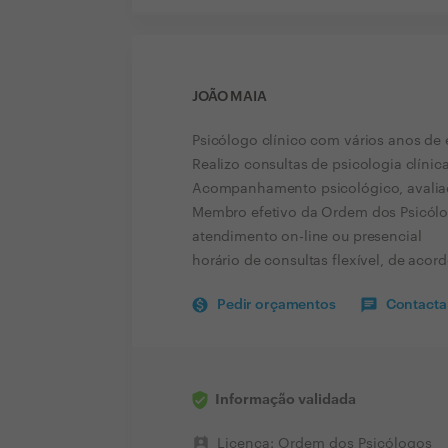
JOÃO MAIA
Psicólogo clínico com vários anos de 
Realizo consultas de psicologia clínic
Acompanhamento psicológico, avaliação
Membro efetivo da Ordem dos Psicólo
atendimento on-line ou presencial
horário de consultas flexível, de acor
Pedir orçamentos
Contactar
Informação validada
perm_contact_calendar
Licença: Ordem dos Psicólogos