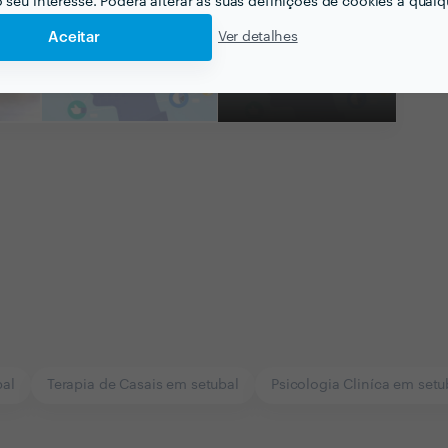
o seu interesse. Poderá alterar as suas definições de cookies a qualqu
Aceitar
Ver detalhes
Ver todas as
fotografias e vídeos
bal
Terapia de Casais em setubal
Psicologia Cliníca em setu