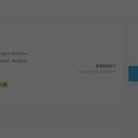
viços remotos
úbal, Setúbal
€
40.00
/h
preço médio estimado
check
em