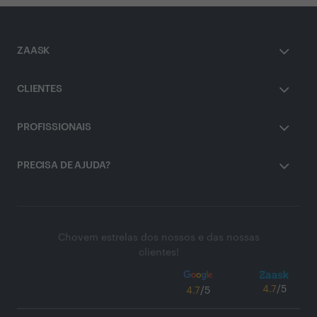
ZAASK
CLIENTES
PROFISSIONAIS
PRECISA DE AJUDA?
Chovem estrelas dos nossos e das nossas
clientes!
4.7
/5
4.7
/5