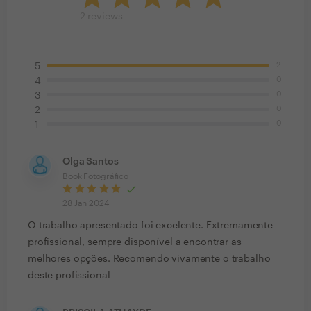
2
reviews
2
5
0
4
0
3
0
2
0
1
Olga Santos
Book Fotográfico
28 Jan 2024
O trabalho apresentado foi excelente. Extremamente
profissional, sempre disponível a encontrar as
melhores opções. Recomendo vivamente o trabalho
deste profissional