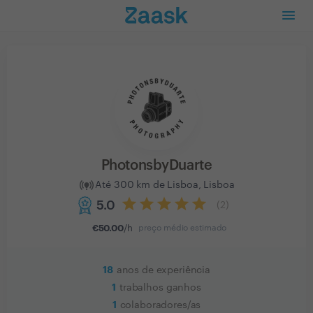
PhotonsbyDuarte
Até 300 km de Lisboa, Lisboa
5.0
(
2
)
€
50.00
/h
preço médio estimado
18
anos de experiência
1
trabalhos ganhos
1
colaboradores/as