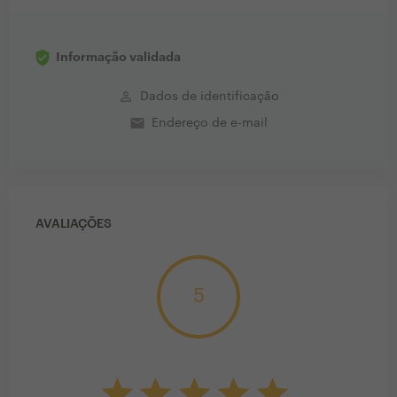
Informação validada
perm_identity
Dados de identificação
email
Endereço de e-mail
AVALIAÇÕES
5