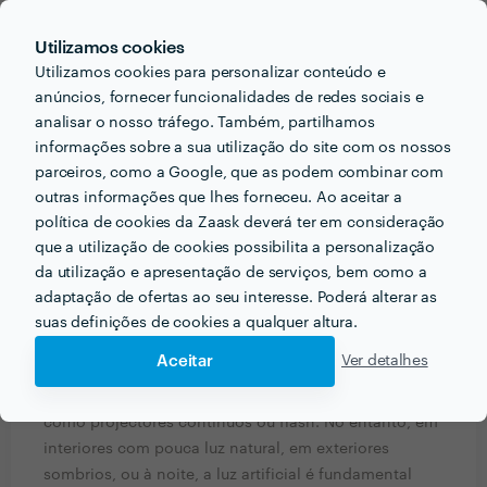
Utilizamos cookies
PERGUNTAS E RESPOSTAS
Utilizamos cookies para personalizar conteúdo e
anúncios, fornecer funcionalidades de redes sociais e
analisar o nosso tráfego. Também, partilhamos
Em que informações deve um ou uma cliente pensar
informações sobre a sua utilização do site com os nossos
acerca do projecto que quer realizar antes de falar
parceiros, como a Google, que as podem combinar com
com profissionais?
outras informações que lhes forneceu. Ao aceitar a
No âmbito da fotografia, o cliente deve equacionar o
política de cookies da Zaask deverá ter em consideração
local, o tempo de permanência do fotógrafo e o
que a utilização de cookies possibilita a personalização
número de pessoas a fotografar.
da utilização e apresentação de serviços, bem como a
Mas é igualmente importante perceber se no local
adaptação de ofertas ao seu interesse. Poderá alterar as
definido há a iluminação adequada para a realização
suas definições de cookies a qualquer altura.
do projecto fotográfico. De dia, em exteriores e em
Aceitar
Ver detalhes
interiores que beneficiem de luz natural abundante,
não há tanta necessidade de iluminação artificial,
como projectores contínuos ou flash. No entanto, em
interiores com pouca luz natural, em exteriores
sombrios, ou à noite, a luz artificial é fundamental