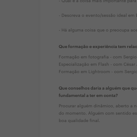
- Qual é a coisa mais importante para 
- Descreva o evento/sessão ideal em 
- Há alguma coisa que o preocupa ace
Que formação e experiência tem rela
Formação em fotografia - com Sergio
Especialização em Flash - com César
Formação em Lightroom - com Sergio
Que conselhos daria a alguém que que
fundamental a ter em conta?
Procurar alguém dinâmico, aberto a n
do momento. Alguém com sentido est
boa qualidade final.