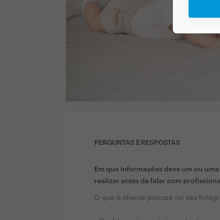
PERGUNTAS E RESPOSTAS
Em que informações deve um ou uma c
realizar antes de falar com profission
O que ó cliente procura no seu fotóg