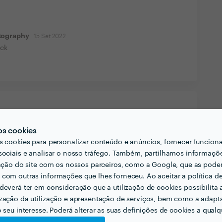
tography
15 Set 2022
ack
os cookies
s cookies para personalizar conteúdo e anúncios, fornecer funcion
sociais e analisar o nosso tráfego. Também, partilhamos informaçõ
zação do site com os nossos parceiros, como a Google, que as pod
com outras informações que lhes forneceu. Ao aceitar a política d
deverá ter em consideração que a utilização de cookies possibilita 
zação da utilização e apresentação de serviços, bem como a adapt
o seu interesse. Poderá alterar as suas definições de cookies a qualqu