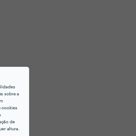
alidades
es sobre a
em
e cookies
a
ação de
er altura.