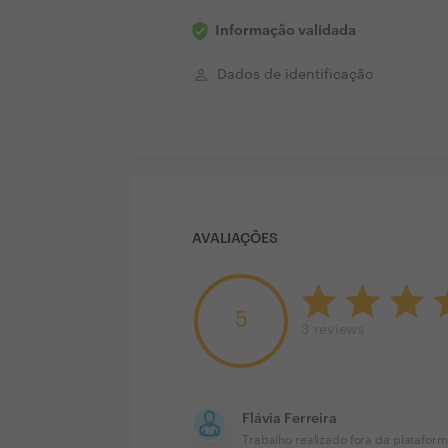
Informação validada
perm_identity
Dados de identificação
AVALIAÇÕES
5
3
reviews
Flávia Ferreira
Trabalho realizado fora da platafor