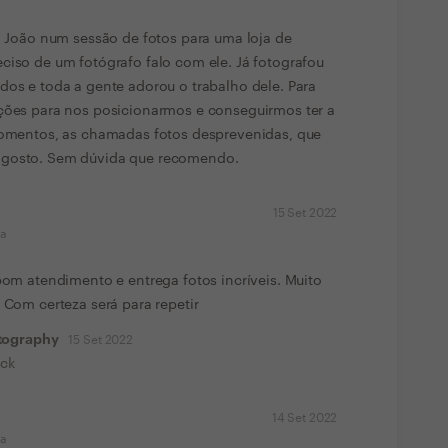
 o João num sessão de fotos para uma loja de
ciso de um fotógrafo falo com ele. Já fotografou
dos e toda a gente adorou o trabalho dele. Para
ações para nos posicionarmos e conseguirmos ter a
 momentos, as chamadas fotos desprevenidas, que
 gosto. Sem dúvida que recomendo.
15 Set 2022
ma
 bom atendimento e entrega fotos incríveis. Muito
 Com certeza será para repetir
tography
15 Set 2022
ack
14 Set 2022
ma