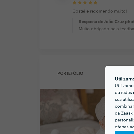
Gostei e recomendo muito!
Resposta de João Cruz pho
Muito obrigado pelo feedb
PORTEFÓLIO
Utilizam
Utilizamo
de redes 
sua utili
combinar 
da Zaask 
personali
ofertas a