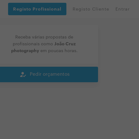
Registo Profissional
Registo Cliente
Entrar
Receba várias propostas de
João Cruz
profissionais como
photography
em poucas horas.
how_to_reg
Pedir orçamentos