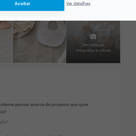
Aceitar
Ver detalhes
Ver todas as
fotografias e vídeos
liente pensar acerca do projecto que quer
ais?
rafo?