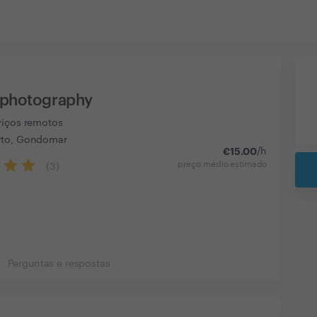
 photography
viços remotos
rto, Gondomar
€
15.00
/h
preço médio estimado
(
3
)
Perguntas e respostas