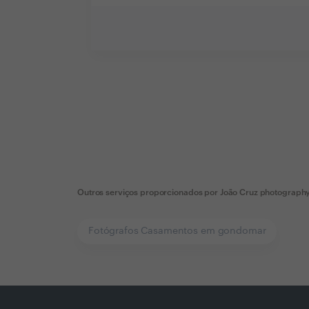
Outros serviços proporcionados por
João Cruz photograph
Fotógrafos Casamentos em gondomar