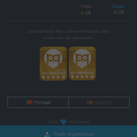
4.7
/5
4.7
/5
Considerada Marca Recomendada pelo
maior site de reputação!
Portugal
Espanha
Com
de Lisboa
@
2026
Zaask - Plataforma Digital, S.A.
how_to_reg
Pedir orçamentos