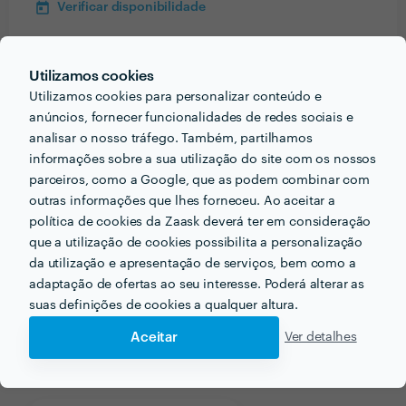
Verificar disponibilidade
Utilizamos cookies
Informação validada
Utilizamos cookies para personalizar conteúdo e
anúncios, fornecer funcionalidades de redes sociais e
email
Endereço de e-mail
analisar o nosso tráfego. Também, partilhamos
informações sobre a sua utilização do site com os nossos
parceiros, como a Google, que as podem combinar com
outras informações que lhes forneceu. Ao aceitar a
política de cookies da Zaask deverá ter em consideração
Receba várias propostas de profissionais como
que a utilização de cookies possibilita a personalização
João Cardoso
em poucas horas.
da utilização e apresentação de serviços, bem como a
adaptação de ofertas ao seu interesse. Poderá alterar as
suas definições de cookies a qualquer altura.
Aceitar
Ver detalhes
Outros serviços proporcionados por
João Cardoso