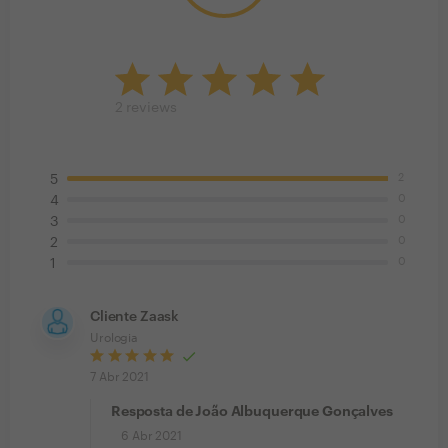
2
reviews
2
5
0
4
0
3
0
2
0
1
Cliente Zaask
Urologia
7 Abr 2021
Resposta de João Albuquerque Gonçalves
6 Abr 2021