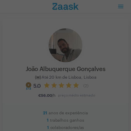
João Albuquerque Gonçalves
Até 20 km de Lisboa, Lisboa
5.0
(
2
)
€
56.00
/h
preço médio estimado
21
anos de experiência
1
trabalhos ganhos
1
colaboradores/as