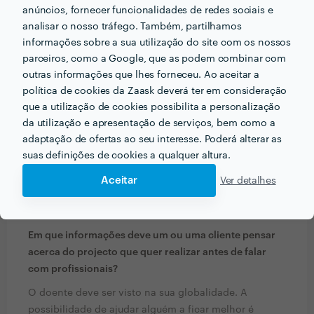
anúncios, fornecer funcionalidades de redes sociais e
analisar o nosso tráfego. Também, partilhamos
informações sobre a sua utilização do site com os nossos
parceiros, como a Google, que as podem combinar com
outras informações que lhes forneceu. Ao aceitar a
política de cookies da Zaask deverá ter em consideração
que a utilização de cookies possibilita a personalização
da utilização e apresentação de serviços, bem como a
adaptação de ofertas ao seu interesse. Poderá alterar as
suas definições de cookies a qualquer altura.
Aceitar
Ver detalhes
PERGUNTAS E RESPOSTAS
Em que informações deve um ou uma cliente pensar
acerca do projecto que quer realizar antes de falar
com profissionais?
O doente deve ser visto na sua globalidade. A
possibilidade de ajudar alguém a ficar melhor é