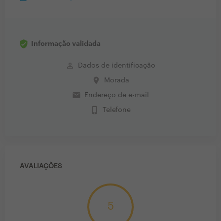
Informação validada
perm_identity
Dados de identificação
place
Morada
email
Endereço de e-mail
phone_iphone
Telefone
AVALIAÇÕES
5