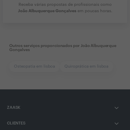
Receba várias propostas de profissionais como
João Albuquerque Gonçalves
em poucas horas.
Outros serviços proporcionados por
João Albuquerque
Gonçalves
Osteopatia em lisboa
Quiroprática em lisboa
ZAASK
CLIENTES