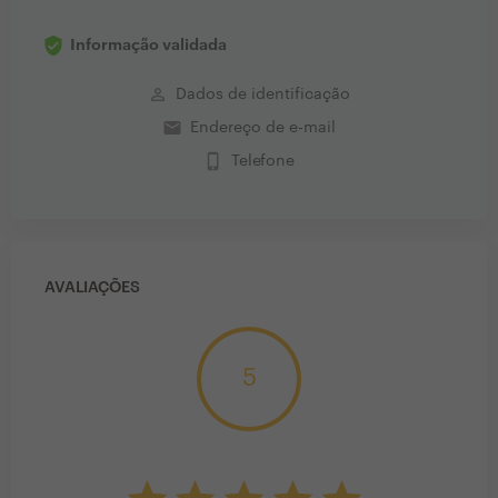
Informação validada
perm_identity
Dados de identificação
email
Endereço de e-mail
phone_iphone
Telefone
AVALIAÇÕES
5