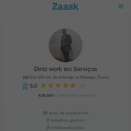
Diniz work tec Serviços
Até 100 km de Alentejo e Ribatejo, Évora
5.0
(
3
)
€
16.00
/h
preço médio estimado
25
anos de experiência
2
trabalhos ganhos
3
colaboradores/as