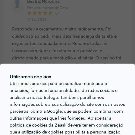
Beatriz Noronha
Pinturas Interior de Casa
17 Set 2023
Respondeu e orçamentou muito rapidamente. Foi
cuidadoso ao pedir mais detalhes acerca da tarefa e
orçamentou adequadamente. Reparou todas as
fissuras com rigor e foi altamente prestável e
direccionado para a resolução e eficácia. O serviço foi
muito limpo e cuidadoso. O profissionalismo foi do
mais alto nível, com simpatia e profunda honra. O
Utilizamos cookies
nosso sótão difícil ficou impecável. Recomendamos e
Utilizamos cookies para personalizar conteúdo e
iremos contratar novamente. Obrigada!
anúncios, fornecer funcionalidades de redes sociais e
Resposta de Diniz work tec Serviços
analisar o nosso tráfego. Também, partilhamos
informações sobre a sua utilização do site com os nossos
26 Set 2023
parceiros, como a Google, que as podem combinar com
Boa noite! Prezada Sra. Beatriz Noronha, por
outras informações que lhes forneceu. Ao aceitar a
ser novo na plataforma, só agora é
política de cookies da Zaask deverá ter em consideração
conseguir encontrar esta ...
que a utilização de cookies possibilita a personalização
Ver mais