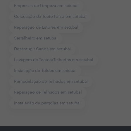
Empresas de Limpeza em setubal
Colocação de Tecto Falso em setubal
Reparação de Estores em setubal
Serralheiro em setubal
Desentupir Canos em setubal
Lavagem de Tectos/Telhados em setubal
Instalação de Toldos em setubal
Remodelação de Telhados em setubal
Reparação de Telhados em setubal
instalação de pergolas em setubal