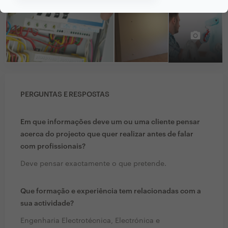
PERGUNTAS E RESPOSTAS
Em que informações deve um ou uma cliente pensar
acerca do projecto que quer realizar antes de falar
com profissionais?
Deve pensar exactamente o que pretende.
Que formação e experiência tem relacionadas com a
sua actividade?
Engenharia Electrotécnica, Electrónica e