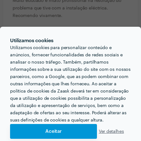
Muito educado e muito profissional na resolução do
problema que tive com a instalação eléctrica.
Recomendo vivamente.
Carla Maçãs
Trabalho realizado fora da plataforma
Utilizamos cookies
Utilizamos cookies para personalizar conteúdo e
20 Out 2017
anúncios, fornecer funcionalidades de redes sociais e
Serviço personalizado e muito eficiente. Profissionais
analisar o nosso tráfego. Também, partilhamos
competentes!
informações sobre a sua utilização do site com os nossos
parceiros, como a Google, que as podem combinar com
outras informações que lhes forneceu. Ao aceitar a
política de cookies da Zaask deverá ter em consideração
que a utilização de cookies possibilita a personalização
PORTEFÓLIO
da utilização e apresentação de serviços, bem como a
adaptação de ofertas ao seu interesse. Poderá alterar as
suas definições de cookies a qualquer altura.
Aceitar
Ver detalhes