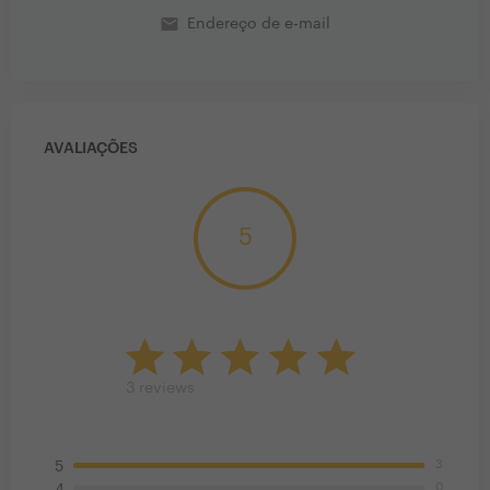
email
Endereço de e-mail
AVALIAÇÕES
5
3
reviews
3
5
0