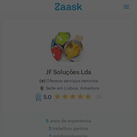
JF Soluções Lda
Oferece serviços remotos
Sede em Lisboa, Amadora
5.0
(
3
)
5
anos de experiência
2
trabalhos ganhos
1
colaboradores/as