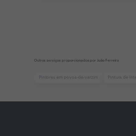
Outros serviços proporcionados por
João Ferreira
Pintores em povoa-de-varzim
Pintura de In