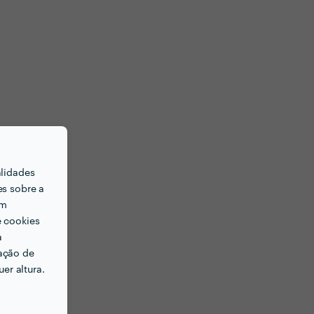
alidades
es sobre a
em
e cookies
a
ação de
er altura.