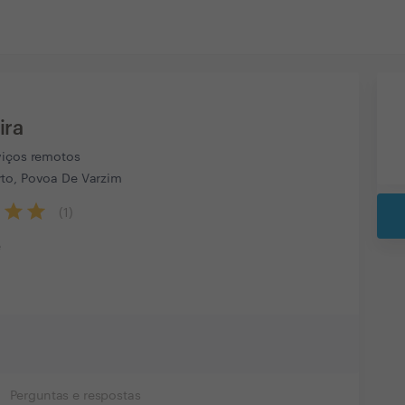
ira
viços remotos
to, Povoa De Varzim
(
1
)
e
Perguntas e respostas