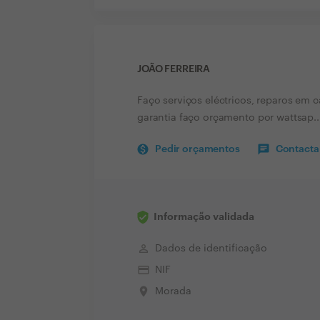
JOÃO FERREIRA
Faço serviços eléctricos, reparos em 
garantia faço orçamento por wattsap..
Pedir orçamentos
Contactar
Informação validada
perm_identity
Dados de identificação
credit_card
NIF
place
Morada