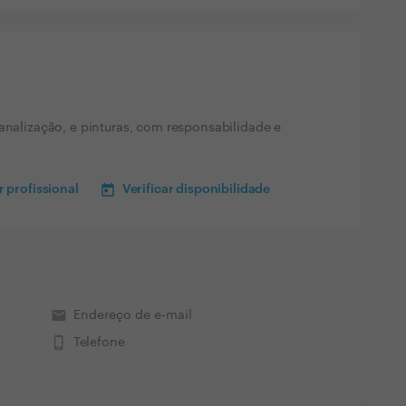
canalização, e pinturas, com responsabilidade e
 profissional
Verificar disponibilidade
email
Endereço de e-mail
phone_iphone
Telefone