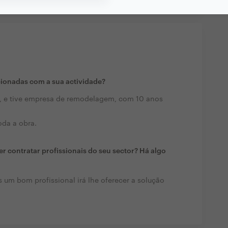
cionadas com a sua actividade?
sil, e tive empresa de remodelagem, com 10 anos
oda a obra.
r contratar profissionais do seu sector? Há algo
 um bom profissional irá lhe oferecer a solução