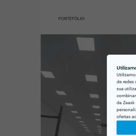
PORTEFÓLIO
Utilizam
Utilizamo
de redes 
sua utili
combinar 
da Zaask 
personali
ofertas a