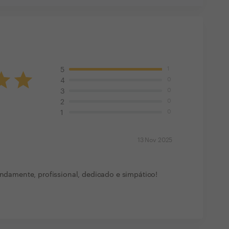
1
5
0
4
0
3
0
2
0
1
13 Nov 2025
lindamente, profissional, dedicado e simpático!