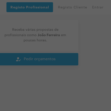
Registo Profissional
Registo Cliente
Entrar
Receba várias propostas de
João Ferreira
profissionais como
em
poucas horas.
how_to_reg
Pedir orçamentos