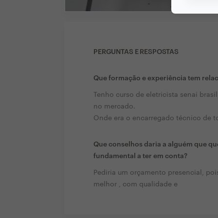
PERGUNTAS E RESPOSTAS
Que formação e experiência tem rela
Tenho curso de eletricista senai bra
no mercado.
Onde era o encarregado técnico de t
Que conselhos daria a alguém que que
fundamental a ter em conta?
Pediria um orçamento presencial, pois
melhor , com qualidade e