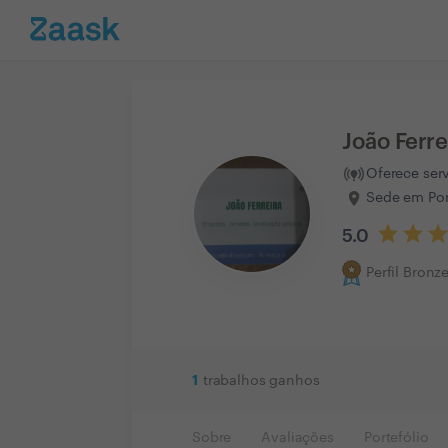
João Ferre
Oferece ser
Sede em Por
5.0
Perfil Bronz
1
trabalhos ganhos
Sobre
Avaliações
Portefólio