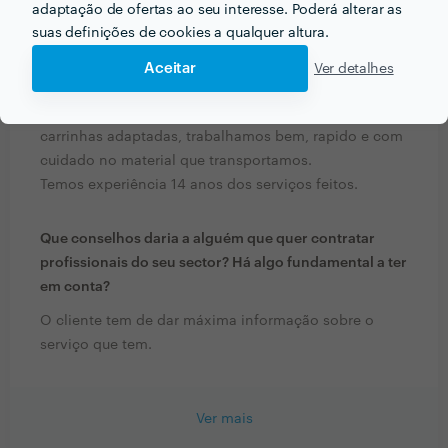
serviço
adaptação de ofertas ao seu interesse. Poderá alterar as
suas definições de cookies a qualquer altura.
Que formação e experiência tem relacionadas com a
Aceitar
Ver detalhes
sua actividade?
Somos responsáveis com equipa qualificada e
carrinhas adaptadas, trabalhamos bem, rapido e com
cuidado no material que transportamos.
Temos experiência 14 anos dos serviços feitos.
Que conselhos daria a alguém que quer contratar
profissionais do seu sector? Há algo fundamental a ter
em conta?
O cliente tem de dar máxima informação sobre o
serviço que tem.
Ver mais