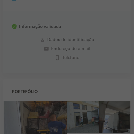
Informação validada
perm_identity
Dados de identificação
email
Endereço de e-mail
phone_iphone
Telefone
PORTEFÓLIO