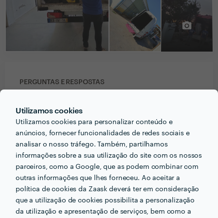
PERGUNTAS E RESPOSTAS
Em que informações deve um ou uma cliente pensar
Utilizamos cookies
acerca do projecto que quer realizar antes de falar
Utilizamos cookies para personalizar conteúdo e
com profissionais?
anúncios, fornecer funcionalidades de redes sociais e
analisar o nosso tráfego. Também, partilhamos
Se for um mudança
informações sobre a sua utilização do site com os nossos
Tem de indicar :
parceiros, como a Google, que as podem combinar com
Local e andar da carga
outras informações que lhes forneceu. Ao aceitar a
Tipo da carga
política de cookies da Zaask deverá ter em consideração
Local e andar da descarga
que a utilização de cookies possibilita a personalização
Assim eu posso dar um orçamento adequado ao seu
da utilização e apresentação de serviços, bem como a