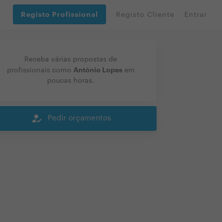
Registo Profissional
Registo Cliente
Entrar
Receba várias propostas de
António Lopes
profissionais como
em
poucas horas.
how_to_reg
Pedir orçamentos