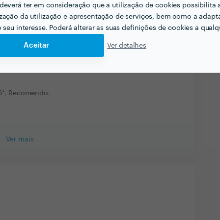
deverá ter em consideração que a utilização de cookies possibilita 
zação da utilização e apresentação de serviços, bem como a adapt
12 Mai 2022
o seu interesse. Poderá alterar as suas definições de cookies a qualqu
rviço.....
Aceitar
Ver detalhes
27 Abr 2022
ma
 5*. Recomendo.
Ver mais