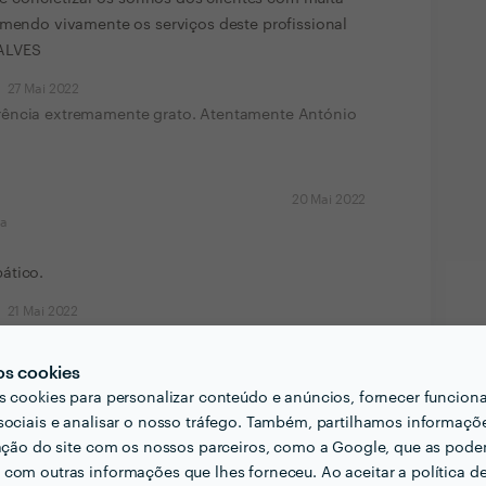
omendo vivamente os serviços deste profissional
ALVES
27 Mai 2022
ferência extremamente grato. Atentamente António
20 Mai 2022
ma
ático.
21 Mai 2022
ponibilidade.
os cookies
12 Mai 2022
s cookies para personalizar conteúdo e anúncios, fornecer funcion
sociais e analisar o nosso tráfego. Também, partilhamos informaçõ
zação do site com os nossos parceiros, como a Google, que as pod
io chegou a horas e foi extremamente profissional.
com outras informações que lhes forneceu. Ao aceitar a política d