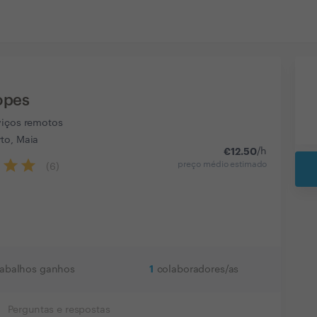
opes
viços remotos
to, Maia
€
12.50
/h
preço médio estimado
(
6
)
1
rabalhos ganhos
colaboradores/as
Perguntas e respostas