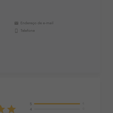
email
Endereço de e-mail
phone_iphone
Telefone
6
5
0
4