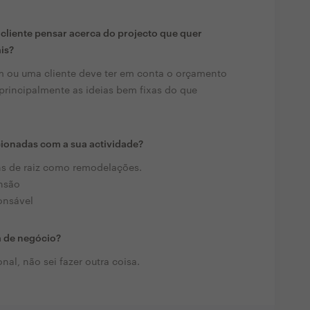
liente pensar acerca do projecto que quer
ais?
um ou uma cliente deve ter em conta o orçamento
e principalmente as ideias bem fixas do que
cionadas com a sua actividade?
s de raiz como remodelações.
nsão
onsável
a de negócio?
al, não sei fazer outra coisa.