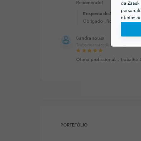
Recomendo!
da Zaask 
personali
Resposta de António Lopes
ofertas a
Obrigado , fico grato pelo se
Sandra sousa
Trabalho realizado fora da platafor
Ótimo profissional... Trabalho
PORTEFÓLIO