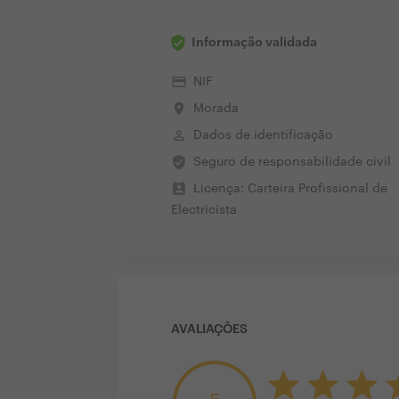
Informação validada
credit_card
NIF
place
Morada
perm_identity
Dados de identificação
verified_user
Seguro de responsabilidade civil
perm_contact_calendar
Licença: Carteira Profissional de
Electricista
AVALIAÇÕES