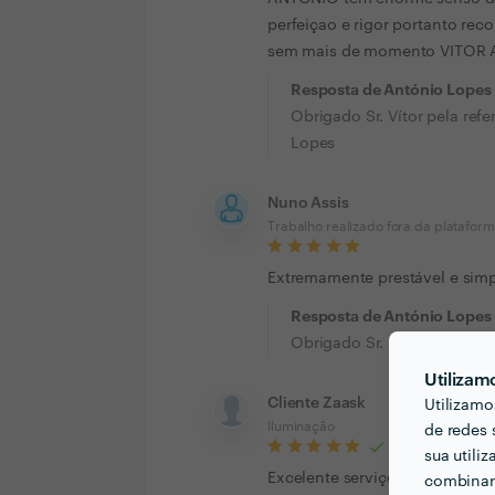
perfeiçao e rigor portanto rec
sem mais de momento VITOR 
Resposta de António Lopes
Obrigado Sr. Vítor pela re
Lopes
Nuno Assis
Trabalho realizado fora da platafor
Extremamente prestável e simp
Resposta de António Lopes
Obrigado Sr. Nuno pela dis
Utilizam
Cliente Zaask
Utilizamo
Iluminação
de redes 
sua utili
Excelente serviço! O Sr. Antón
combinar 