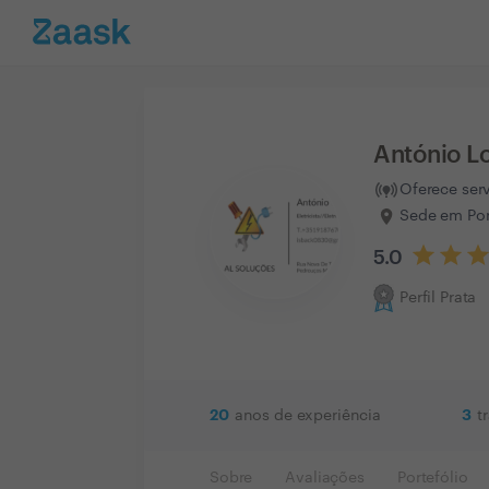
António L
Oferece ser
Sede em Por
5.0
Perfil Prata
20
3
anos de experiência
t
Sobre
Avaliações
Portefólio