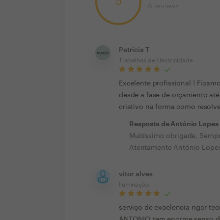
5
6
reviews
Patrícia T
Trabalhos de Electricidade
Excelente profissional ! Ficam
desde a fase de orçamento até
criativo na forma como resolve
Resposta de António Lopes
Muitíssimo obrigada, Sempre
Atentamente António Lope
vitor alves
Iluminação
serviço de excelencia rigor te
ANTONIO tem enorme senso de 