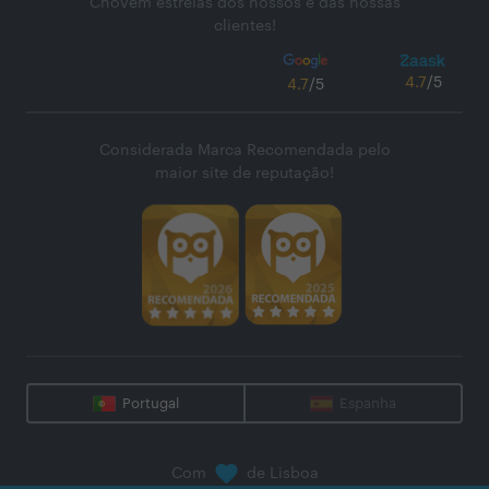
Chovem estrelas dos nossos e das nossas
clientes!
4.7
/5
4.7
/5
Considerada Marca Recomendada pelo
maior site de reputação!
Portugal
Espanha
Com
de Lisboa