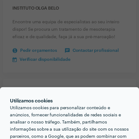
INSTITUTO OLGA BELO
Encontre uma equipa de especialistas ao seu inteiro
dispor! Se procura um tratamento de mesoterapia
eficaz e de qualidade, faça já a sua pré-marcação!
Pedir orçamentos
Contactar profissional
Verificar disponibilidade
Receba várias propostas de profissionais como
Instituto Olga Belo
em poucas horas.
Utilizamos cookies
Utilizamos cookies para personalizar conteúdo e
anúncios, fornecer funcionalidades de redes sociais e
analisar o nosso tráfego. Também, partilhamos
informações sobre a sua utilização do site com os nossos
Outros serviços proporcionados por
Instituto Olga Belo
parceiros, como a Google, que as podem combinar com