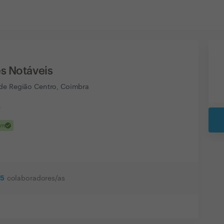
s Notáveis
de Região Centro, Coimbra
e
check
em
5
colaboradores/as