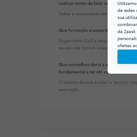
realizar antes de falar com profission
Utilizamo
de redes 
Saber a capacidade técnica do profiss
sua utili
combinar 
Que formação e experiência tem rela
da Zaask 
personali
Engenheiro Civil e responsável técnic
ofertas a
tensão até 50KVA (eletricista)
Que conselhos daria a alguém que que
fundamental a ter em conta?
O cliente deverá avaliar o técnico re
execução.