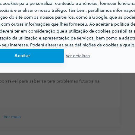
ais?
s cookies para personalizar conteúdo e anúncios, fornecer funcion
sociais e analisar o nosso tráfego. Também, partilhamos informaçõ
ional e se é capaz de atingir o seu objetivo.
zação do site com os nossos parceiros, como a Google, que as pod
com outras informações que lhes forneceu. Ao aceitar a política d
cionadas com a sua actividade?
deverá ter em consideração que a utilização de cookies possibilita 
zação da utilização e apresentação de serviços, bem como a adapt
o de execução de instalações elétricas de baixa
o seu interesse. Poderá alterar as suas definições de cookies a qualqu
Aceitar
Ver detalhes
r contratar profissionais do seu sector? Há algo
sponsável para saber se terá problemas futuros na
Ver mais