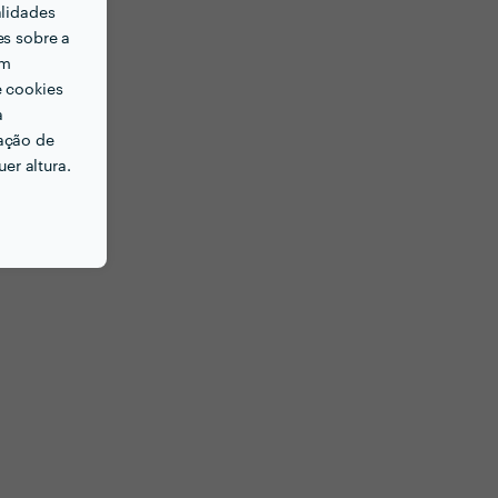
alidades
es sobre a
em
e cookies
a
ação de
er altura.