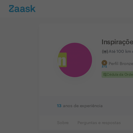
Inspiraçõe
Até 100 km 
Perfil Bronz
clinical_notes
Cédula da Ord
13
anos de experiência
Sobre
Perguntas e respostas