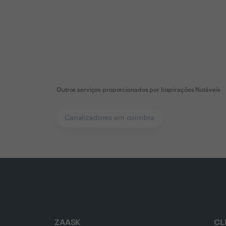
Outros serviços proporcionados por
Inspirações Notáveis
Canalizadores em coimbra
ZAASK
CL