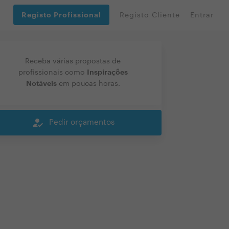
Registo Profissional
Registo Cliente
Entrar
Receba várias propostas de
Inspirações
profissionais como
Notáveis
em poucas horas.
how_to_reg
Pedir orçamentos